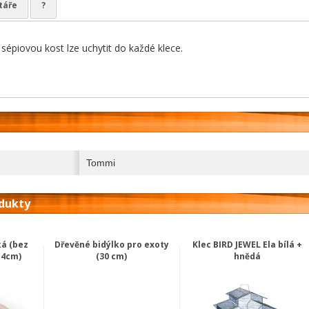
táře
?
sépiovou kost lze uchytit do každé klece.
Tommi
odukty
ká (bez
Dřevěné bidýlko pro exoty
Klec BIRD JEWEL Ela bílá +
14cm)
(30 cm)
hnědá