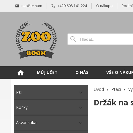
napište nám
+420 608 141 224
O nákupu
Podmí
MŮJ ÚČET
O NÁS
VŠE O NÁKU
Úvod
/
Ptáci
/
Vy
Psi
Držák na 
Kočky
Akvaristika