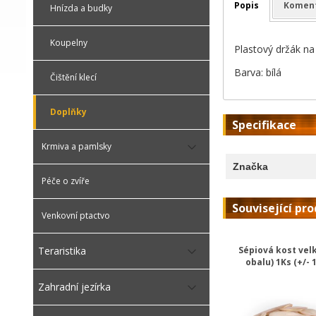
Popis
Komen
Hnízda a budky
Koupelny
Plastový držák na 
Barva: bílá
Čištění klecí
Doplňky
Specifikace
Krmiva a pamlsky
Značka
Péče o zvíře
Související pr
Venkovní ptactvo
Sépiová kost vel
Teraristika
obalu) 1Ks (+/- 
Zahradní jezírka