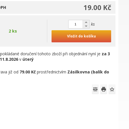
19.00 Kč
DPH
ks
2 ks
Vložit do košíku
pokládané doručení tohoto zboží při objednání nyní je
za 3
11.8.2026
v
úterý
ava již od
79.00 Kč
prostřednictvím
Zásilkovna (balík do
)