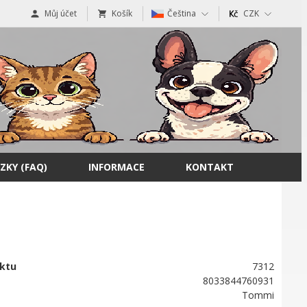
Můj účet
Košík
Čeština
CZK
ZKY (FAQ)
INFORMACE
KONTAKT
ktu
7312
8033844760931
Tommi