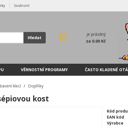
nky
Soukromí
je prázdný
Hledat
za 0.00 Kč
PU
VĚRNOSTNÍ PROGRAMY
ČASTO KLADENÉ OTÁ
bavení klecí
/
Doplňky
sépiovou kost
Kód produ
EAN kód
Výrobce