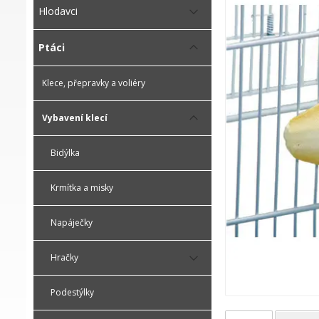
Hlodavci
Ptáci
Klece, přepravky a voliéry
Vybavení klecí
Bidýlka
Krmítka a misky
Napáječky
Hračky
Podestýlky