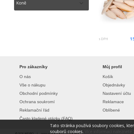
Koně
1
s DPH
Pro zákazníky
Můj profil
O nás
Košík
Vše o nákupu
Objednávky
Obchodní podmínky
Nastavení účtu
Ochrana soukromí
Reklamace
Reklamační řád
Oblíbené
Často kladené otázky (FAQ)
Tato stránka používá soubory cookies, kte
souborů cookies.
Více informací naleznete 
© 2026 WEXBO |
www.wexbo.com
|
Přihlásit