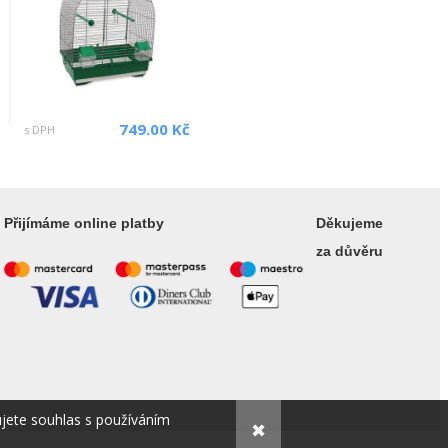
749.00 Kč
s DPH
Přijímáme online platby
Děkujeme
za důvěru
ujete souhlas s používáním
✖