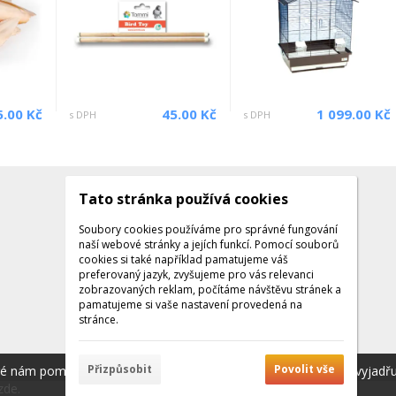
5.00 Kč
45.00 Kč
1 099.00 Kč
s DPH
s DPH
Tato stránka používá cookies
Kontakty
Kontaktujte nás
Soubory cookies používáme pro správné fungování
naší webové stránky a jejích funkcí. Pomocí souborů
Tel.: +420 608 141 224
cookies si také například pamatujeme váš
preferovaný jazyk, zvyšujeme pro vás relevanci
Po - Pá: 9:00 - 16:00
zobrazovaných reklam, počítáme návštěvu stránek a
Facebook
pamatujeme si vaše nastavení provedená na
stránce.
Přizpůsobit
Povolit vše
ré nám pomáhají poskytovat služby. Používáním našich služeb vyjadř
zde.