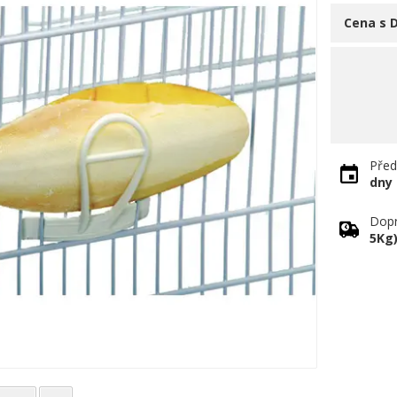
Cena s 
Před
dny
Dopr
5Kg