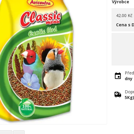
Výrobce
42.00 Kč
Cena s 
Před
dny
Dopr
5Kg