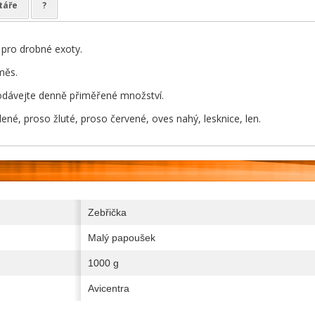
táře
?
 pro drobné exoty.
měs.
dávejte denně přiměřené množství.
ené, proso žluté, proso červené, oves nahý, lesknice, len.
Zebřička
Malý papoušek
1000 g
Avicentra