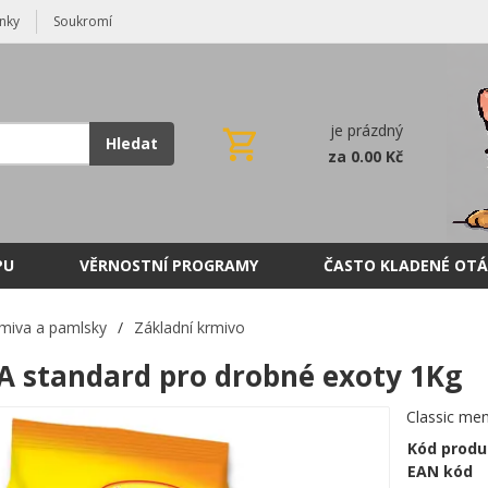
nky
Soukromí
je prázdný
Hledat
za 0.00 Kč
PU
VĚRNOSTNÍ PROGRAMY
ČASTO KLADENÉ OTÁ
miva a pamlsky
/
Základní krmivo
 standard pro drobné exoty 1Kg
Classic me
Kód produ
EAN kód