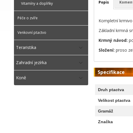
Popis
Komen
Vitamíny a doplňky
Péče o zvíře
Kompletní krmivo
Základní krmná s
Venkovní ptactvo
Krmný návod:
po
Teraristika
Složení:
proso zel
Zahradní jezírka
Specifikace
Koně
Druh ptactva
Velikost ptactva
Gramáž
Značka