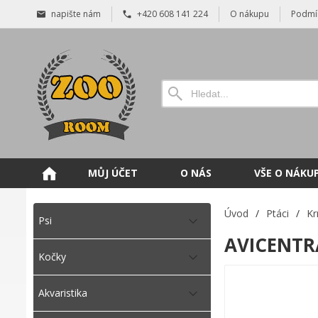
napište nám
+420 608 141 224
O nákupu
Podmí
MŮJ ÚČET
O NÁS
VŠE O NÁKU
Úvod
/
Ptáci
/
Kr
Psi
AVICENTRA
Kočky
Akvaristika