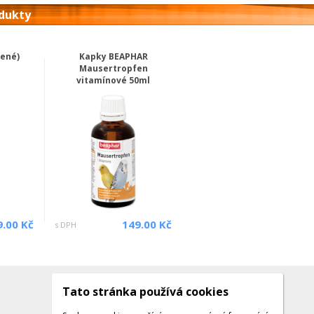
odukty
vené)
Kapky BEAPHAR
Mausertropfen
vitamínové 50ml
9.00 Kč
149.00 Kč
s DPH
Tato stránka používá cookies
Kontakty
Kontaktujte nás