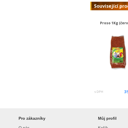
Související pr
Proso 1Kg (čer
3
s DPH
Pro zákazníky
Můj profil
O nás
Košík