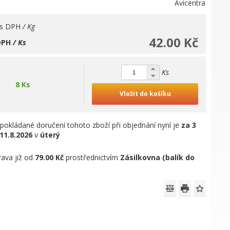
Avicentra
s DPH
/ Kg
42.00 Kč
DPH
/ Ks
Ks
8 Ks
Vložit do košíku
pokládané doručení tohoto zboží při objednání nyní je
za 3
11.8.2026
v
úterý
ava již od
79.00 Kč
prostřednictvím
Zásilkovna (balík do
)