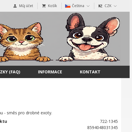
Můj účet
Košík
Čeština
CZK
ZKY (FAQ)
INFORMACE
KONTAKT
nu - směs pro drobné exoty.
ktu
722-1345
8594048031345