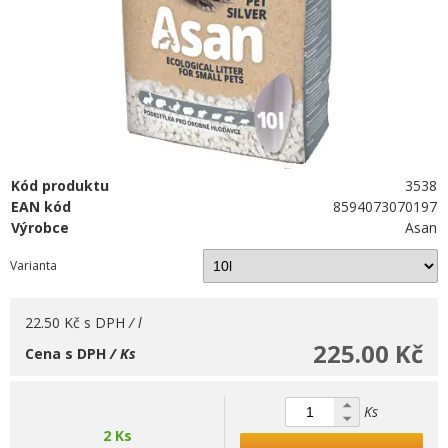
Kód produktu
3538
EAN kód
8594073070197
Výrobce
Asan
Varianta
22.50 Kč
s DPH
/ l
225.00 Kč
Cena s DPH
/ Ks
Ks
2 Ks