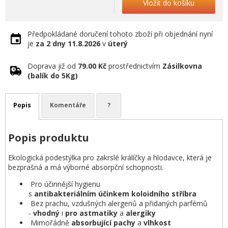
Vložit do košíku
Předpokládané doručení tohoto zboží při objednání nyní
je
za 2 dny
11.8.2026
v
úterý
Doprava již od
79.00 Kč
prostřednictvím
Zásilkovna
(balík do 5Kg)
Popis
Komentáře
?
Popis produktu
Ekologická podestýlka pro zakrslé králíčky a hlodavce, která je
bezprašná a má výborné absorpční schopnosti.
Pro účinnější hygienu
s
antibakteriálním
účinkem
koloidního
stříbra
Bez prachu, vzdušných alergenů a přidaných parfémů
-
vhodný
i
pro
astmatiky
a
alergiky
Mimořádně
absorbující
pachy
a
vlhkost