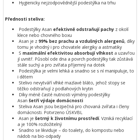
Hygienicky nejzodpovědnější podestýlka na trhu
Přednosti steliva:
Podestýlky Asan
efektivně odstraňují pachy
z okolí
klece nebo chovného boxu
Asan je z
99% bez prachu a vzdušných alergenů
, díky
tomu je vhodný i pro chovatele alergiky a astmatiky
S
maximální
efektivitou
absorbují
vlhkost
a uzavřou
jí uvnitř. Působí ode dna a povrch podestýlky tak zůstává
stále suchý a pro zvířata příjemný na dotek
Podestýlka je velmi lehká a snadno se s ní manipuluje, to
i dětem
Stelivo nevytváří vlhké mazlavé bláto, jehož stopy se
těžko odstraňují z podlahových krytin
Díky méně časté nutnosti výměny podestýlky
Asan
šetří
výdaje
domácnosti
Steliva Asan jsou bezpečná pro chovaná zvířata i členy
domácnosti. Potvrzeno ÚSKVBL
Asan je
šetrn
ý
k životnímu prostředí
. Vzniká recyklací
a je 100% rozložitelný
Snadno se likviduje – do toalety, do kompostu nebo
nádob na bio-odpady