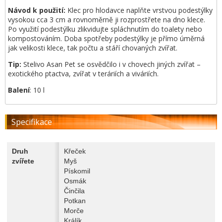
Návod k použití:
Klec pro hlodavce naplňte vrstvou podestýlky
vysokou cca 3 cm a rovnoměrně ji rozprostřete na dno klece.
Po využití podestýlku zlikvidujte spláchnutím do toalety nebo
kompostováním. Doba spotřeby podestýlky je přímo úměrná
jak velikosti klece, tak počtu a stáří chovaných zvířat.
Tip:
Stelivo Asan Pet se osvědčilo i v chovech jiných zvířat –
exotického ptactva, zvířat v teráriích a viváriích.
Balení
: 10 l
Specifikace
Druh
Křeček
zvířete
Myš
Pískomil
Osmák
Činčila
Potkan
Morče
Králík