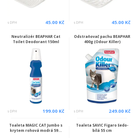
45.00 Kč
45.00 Kč
s DPH
s DPH
Neutralizér BEAPHAR Cat
Odstraňovač pachu BEAPHAR
Toilet Deodorant 150ml
400g (Odour Killer)
199.00 Kč
249.00 Kč
s DPH
s DPH
Toaleta MAGIC CAT Jumbo s
Toaleta SAVIC Figaro šedo-
krytem rohová modrá 59...
bílá 55 cm