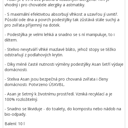
vhodný i pro chovatele alergiky a astmatiky.
- S maximální efektivitou absorbují vlhkost a uzavřou jí uvnitř.
Působí ode dna a povrch podestýlky tak zůstává stále suchý a
pro zvířata příjemný na dotek.
- Podestýlka je velmi lehká a snadno se s ní manipuluje, to i
dětem.
- Stelivo nevytváří vlhké mazlavé bláto, jehož stopy se těžko
odstraňují z podlahových krytin.
- Díky méně časté nutnosti výměny podestýlky Asan šetří výdaje
domácnosti.
- Steliva Asan jsou bezpečná pro chovaná zvířata i členy
domácnosti. Potvrzeno ÚSKVBL.
- Asan je šetrný k životnímu prostředí. Vzniká recyklací a je
100% rozložitelný.
- Snadno se likviduje - do toalety, do kompostu nebo nádob na
bio-odpady.
Balení: 10 l