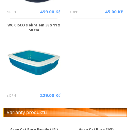
499.00 Kč
45.00 Kč
s DPH
s DPH
WC CISCO s okrajem 38 x 11 x
50 cm
229.00 Kč
s DPH
Varianty produktu
Asan Cat Pure Family (42l)
Asan Cat Pure (10l)