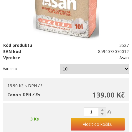
Kód produktu
3527
EAN kód
8594073070012
Výrobce
Asan
Varianta
13.90 Kč
s DPH
/ l
139.00 Kč
Cena s DPH
/ Ks
Ks
3 Ks
Vložit do košíku