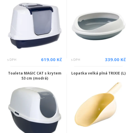
619.00 Kč
339.00 Kč
s DPH
s DPH
Toaleta MAGIC CAT s krytem
Lopatka velká plná TRIXIE (L)
53 cm (modrá)