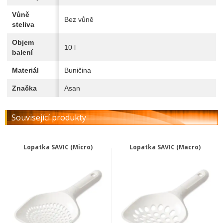
Vůně
Bez vůně
steliva
Objem
10 l
balení
Materiál
Buničina
Značka
Asan
Související produkty
Lopatka SAVIC (Micro)
Lopatka SAVIC (Macro)