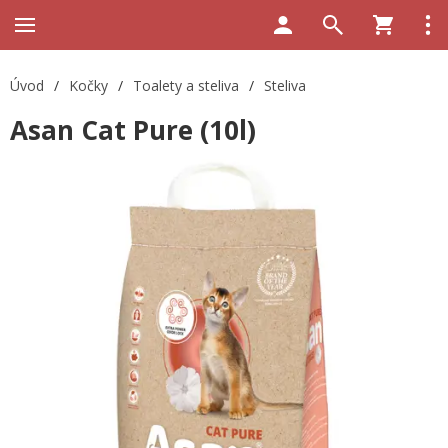
Úvod
/
Kočky
/
Toalety a steliva
/
Steliva
Asan Cat Pure (10l)