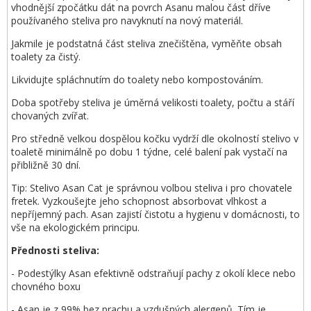
vhodnější zpočátku dát na povrch Asanu malou část dříve
používaného steliva pro navyknutí na nový materiál.
Jakmile je podstatná část steliva znečištěna, vyměňte obsah
toalety za čistý.
Likvidujte spláchnutím do toalety nebo kompostováním.
Doba spotřeby steliva je úměrná velikosti toalety, počtu a stáří
chovaných zvířat.
Pro středně velkou dospělou kočku vydrží dle okolností stelivo v
toaletě minimálně po dobu 1 týdne, celé balení pak vystačí na
přibližně 30 dní.
Tip: Stelivo Asan Cat je správnou volbou steliva i pro chovatele
fretek. Vyzkoušejte jeho schopnost absorbovat vlhkost a
nepříjemný pach. Asan zajistí čistotu a hygienu v domácnosti, to
vše na ekologickém principu.
Přednosti steliva:
- Podestýlky Asan efektivně odstraňují pachy z okolí klece nebo
chovného boxu
- Asan je z 99% bez prachu a vzdušných alergenů. Tím je