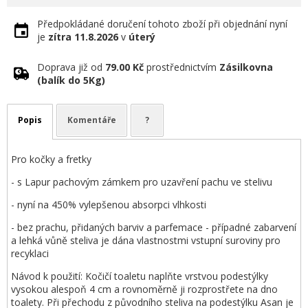
Předpokládané doručení tohoto zboží při objednání nyní
je
zítra
11.8.2026
v
úterý
Doprava již od
79.00 Kč
prostřednictvím
Zásilkovna
(balík do 5Kg)
Popis
Komentáře
?
Pro kočky a fretky
- s Lapur pachovým zámkem pro uzavření pachu ve stelivu
- nyní na 450% vylepšenou absorpci vlhkosti
- bez prachu, přidaných barviv a parfemace - případné zabarvení
a lehká vůně steliva je dána vlastnostmi vstupní suroviny pro
recyklaci
Návod k použití: Kočičí toaletu naplňte vrstvou podestýlky
vysokou alespoň 4 cm a rovnoměrně ji rozprostřete na dno
toalety. Při přechodu z původního steliva na podestýlku Asan je