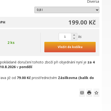
Diversa
199.00 Kč
DPH
ks
2 ks
Vložit do košíku
pokládané doručení tohoto zboží při objednání nyní je
za 4
10.8.2026
v
pondělí
ava již od
79.00 Kč
prostřednictvím
Zásilkovna (balík do
)