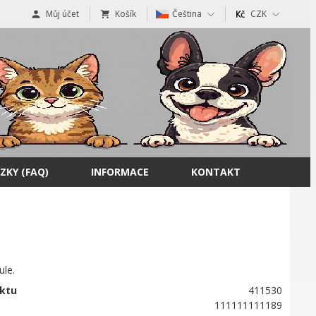
Můj účet
Košík
Čeština
CZK
ZKY (FAQ)
INFORMACE
KONTAKT
ule.
ktu
411530
111111111189