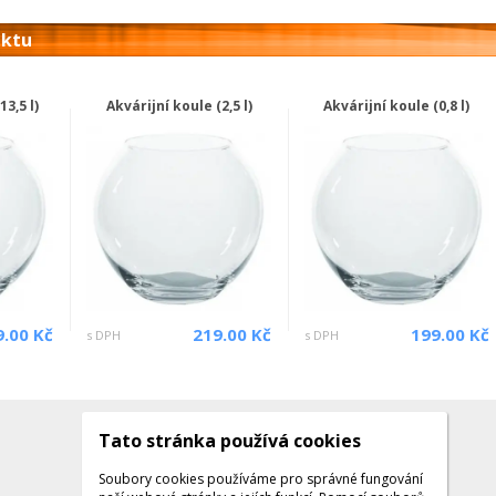
uktu
3,5 l)
Akvárijní koule (2,5 l)
Akvárijní koule (0,8 l)
9.00 Kč
219.00 Kč
199.00 Kč
s DPH
s DPH
Tato stránka používá cookies
Kontakty
Kontaktujte nás
Soubory cookies používáme pro správné fungování