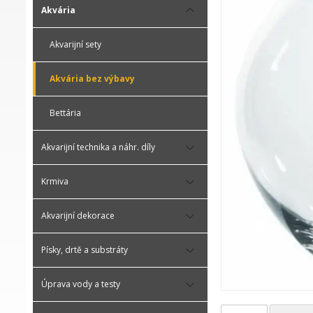
Akvária
Akvarijní sety
Akvária bez výbavy
Bettária
Akvarijní technika a náhr. díly
Krmiva
Akvarijní dekorace
Písky, drtě a substráty
Úprava vody a testy