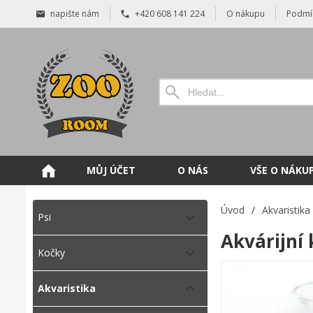
napište nám
+420 608 141 224
O nákupu
Podmí
MŮJ ÚČET
O NÁS
VŠE O NÁKU
Úvod
/
Akvaristika
Psi
Akvárijní k
Kočky
Akvaristika