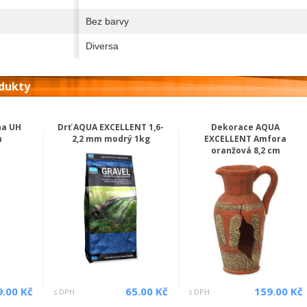
Bez barvy
Diversa
odukty
na UH
Drť AQUA EXCELLENT 1,6-
Dekorace AQUA
m
2,2 mm modrý 1kg
EXCELLENT Amfora
oranžová 8,2 cm
9.00 Kč
65.00 Kč
159.00 Kč
s DPH
s DPH