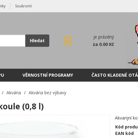
nky
Soukromí
je prázdný
Hledat
za 0.00 Kč
PU
VĚRNOSTNÍ PROGRAMY
ČASTO KLADENÉ OTÁ
/
Akvária
/
Akvária bez výbavy
oule (0,8 l)
Akvarijní ko
Kód produ
EAN kód