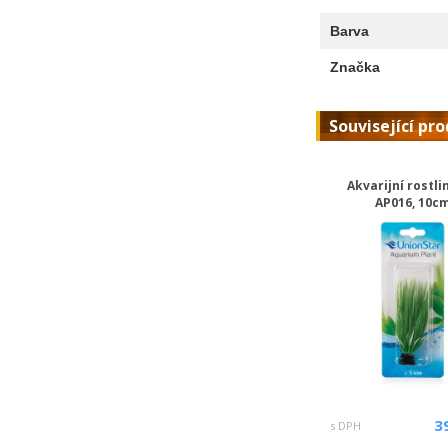
Barva
Značka
Související pr
Akvarijní rostli
AP016, 10c
3
s DPH