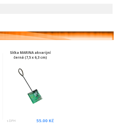
Síťka MARINA akvarijní
černá (7,5 x 6,3 cm)
55.00 Kč
s DPH