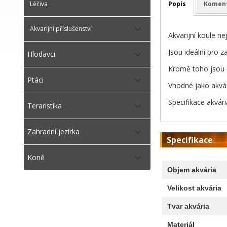
Popis
Komen
Léčiva
Akvarijní příslušenství
Akvarijní koule ne
Jsou ideální pro 
Hlodavci
Kromě toho jsou 
Ptáci
Vhodné jako akvá
Specifikace akvári
Teraristika
Zahradní jezírka
Specifikace
Koně
Objem akvária
Velikost akvária
Tvar akvária
Materiál