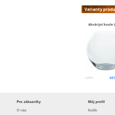
Varianty prod
Akvárijní koule (1
46
s DPH
Pro zákazníky
Můj profil
O nás
Košík