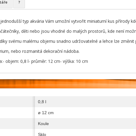
táře
?
jjednodušší typ akvária Vám umožní vytvořit miniaturní kus přírody kde
začátečníky, děti nebo jsou vhodné do malých prostorů, kde není možn
díky svému malému objemu snadno udržovatelné a lehce lze změnit p
rium, nebo rozmanitá dekorační nádoba.
a:- objem: 0,8 l- průměr: 12 cm- výška: 10 cm
0,8 l
ø 12 cm
Koule
Sklo