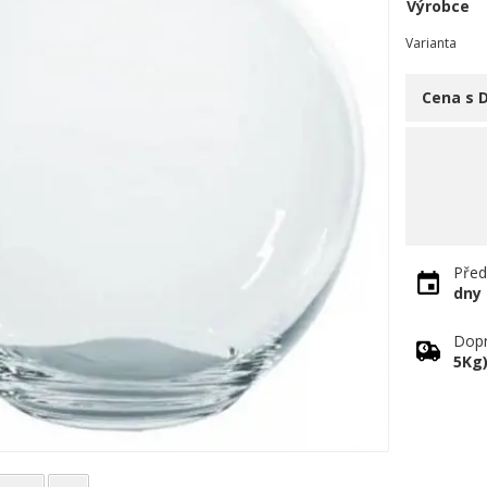
Výrobce
Varianta
Cena s 
Před
dny
Dopr
5Kg