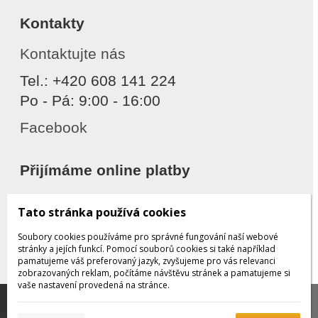
Kontakty
Kontaktujte nás
Tel.: +420 608 141 224
Po - Pá: 9:00 - 16:00
Facebook
Přijímáme online platby
Tato stránka používá cookies
Soubory cookies používáme pro správné fungování naší webové
stránky a jejích funkcí. Pomocí souborů cookies si také například
pamatujeme váš preferovaný jazyk, zvyšujeme pro vás relevanci
zobrazovaných reklam, počítáme návštěvu stránek a pamatujeme si
Děkujeme za důvěru
vaše nastavení provedená na stránce.
Tato stránka používá soubory cookies, které nám
pomáhají poskytovat služby. Používáním našich služeb