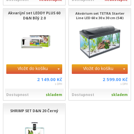
Akvarijní set LEDDY PLUS 60
Akvárium set TETRA Starter
D&N Bílý 2.0
Line LED 60 x 30 x 30 cm (54l)
Vložit do košíku
Vložit do košíku
2 149.00 Kč
2 599.00 Kč
s DPH
s DPH
Dostupnost
skladem
Dostupnost
skladem
SHRIMP SET D&N 20 Černý