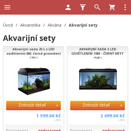
Úvod
/
Akvaristika
/
Akvária
/
Akvarijní sety
Akvarijní sety
Akvarijní sada 25 L s LED
AKVARIJNÍ SADA S LED
osvětlením 6W, černé provedení
OSVĚTLENÍM 10W - ČERNÝ KRYT
(25L)
(54L)
Zobrazit detail
Zobrazit detail
1 599.00 Kč
2 499.00 Kč
s DPH
s DPH
Dostupnost
nedostupné
Dostupnost
nedostupné