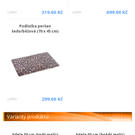
219.00 Kč
699.00 Kč
s DPH
s DPH
Podložka peršan
šedo/béžová (70 x 45 cm)
299.00 Kč
s DPH
Varianty produktu
Adele 50 cm (šedý melír)
Adele 50 cm (hnědý melír)