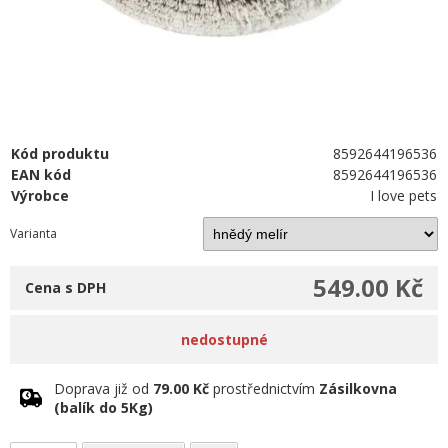
Kód produktu
8592644196536
EAN kód
8592644196536
Výrobce
I love pets
Varianta
549.00 Kč
Cena s DPH
nedostupné
Doprava již od
79.00 Kč
prostřednictvím
Zásilkovna
(balík do 5Kg)