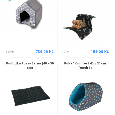
739.00 Kč
159.00 Kč
s DPH
s DPH
Podložka Fuzzy černá (40 x 50
Kukaň Comfort 45 x 30 cm
cm)
(modrá)