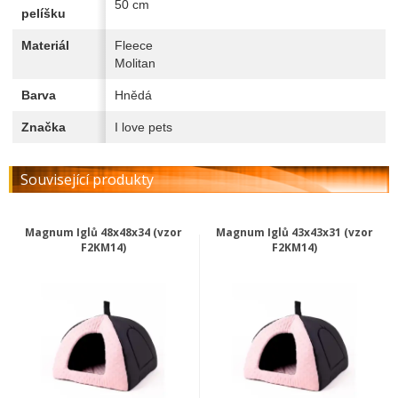
50 cm
pelíšku
Materiál
Fleece
Molitan
Barva
Hnědá
Značka
I love pets
Související produkty
Magnum Iglů 48x48x34 (vzor
Magnum Iglů 43x43x31 (vzor
F2KM14)
F2KM14)