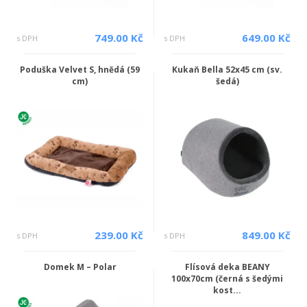
749.00 Kč
649.00 Kč
s DPH
s DPH
Poduška Velvet S, hnědá (59
Kukaň Bella 52x45 cm (sv.
cm)
šedá)
239.00 Kč
849.00 Kč
s DPH
s DPH
Domek M – Polar
Flísová deka BEANY
100x70cm (černá s šedými
kost...