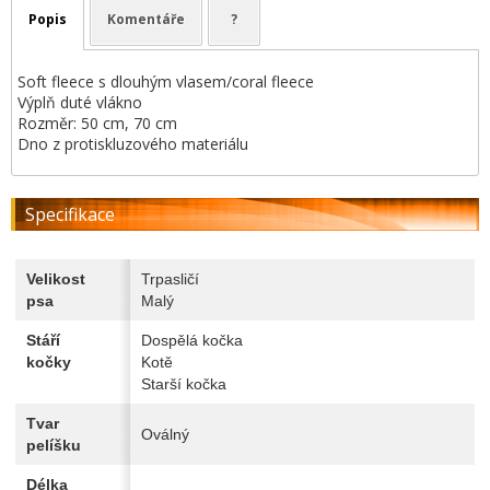
Popis
Komentáře
?
Soft fleece s dlouhým vlasem/coral fleece
Výplň duté vlákno
Rozměr: 50 cm, 70 cm
Dno z protiskluzového materiálu
Specifikace
Velikost
Trpasličí
psa
Malý
Stáří
Dospělá kočka
kočky
Kotě
Starší kočka
Tvar
Oválný
pelíšku
Délka