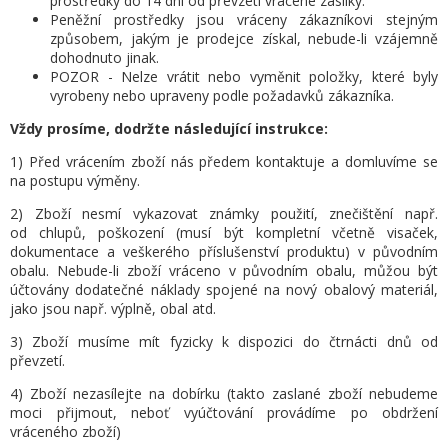
prostředky do 14 dní od převzetí vrácené zásilky.
Peněžní prostředky jsou vráceny zákazníkovi stejným
způsobem, jakým je prodejce získal, nebude-li vzájemně
dohodnuto jinak.
POZOR - Nelze vrátit nebo vyměnit položky, které byly
vyrobeny nebo upraveny podle požadavků zákazníka.
Vždy prosíme, dodržte následující instrukce:
1) Před vrácením zboží nás předem kontaktuje a domluvíme se
na postupu výměny.
2) Zboží nesmí vykazovat známky použití, znečištění např.
od chlupů, poškození (musí být kompletní včetně visaček,
dokumentace a veškerého příslušenství produktu) v původním
obalu. Nebude-li zboží vráceno v původním obalu, můžou být
účtovány dodatečné náklady spojené na nový obalový materiál,
jako jsou např. výplně, obal atd.
3) Zboží musíme mít fyzicky k dispozici do čtrnácti dnů od
převzetí.
4) Zboží nezasílejte na dobírku (takto zaslané zboží nebudeme
moci přijmout, neboť vyúčtování provádíme po obdržení
vráceného zboží)