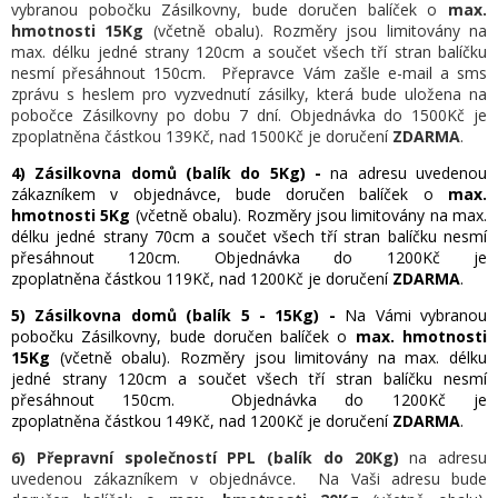
vybranou pobočku Zásilkovny, bude doručen balíček o
max.
hmotnosti 15Kg
(včetně obalu). Rozměry jsou limitovány na
max. délku jedné strany 120cm a součet všech tří stran balíčku
nesmí přesáhnout 150cm. Přepravce Vám zašle e-mail a sms
zprávu s heslem pro vyzvednutí zásilky, která bude uložena na
pobočce Zásilkovny po dobu 7 dní.
Objednávka do 1500Kč je
zpoplatněna částkou 139Kč, nad 1500Kč je doručení
ZDARMA
.
4) Zásilkovna domů (balík do 5Kg) -
na adresu uvedenou
zákazníkem v objednávce
, bude doručen balíček o
max.
hmotnosti 5Kg
(včetně obalu). Rozměry jsou limitovány na max.
délku jedné strany 70cm a součet všech tří stran balíčku nesmí
přesáhnout 120cm.
Objednávka do 1200Kč je
zpoplatněna částkou 119Kč, nad 1200Kč je doručení
ZDARMA
.
5) Zásilkovna domů (balík 5 - 15Kg) -
Na Vámi vybranou
pobočku Zásilkovny, bude doručen balíček o
max. hmotnosti
15Kg
(včetně obalu). Rozměry jsou limitovány na max. délku
jedné strany 120cm a součet všech tří stran balíčku nesmí
přesáhnout 150cm.
Objednávka do 1200Kč je
zpoplatněna částkou 149Kč, nad 1200Kč je doručení
ZDARMA
.
6)
Přepravní společností PPL (balík do 20Kg)
na adresu
uvedenou zákazníkem v objednávce.
Na Vaši adresu bude