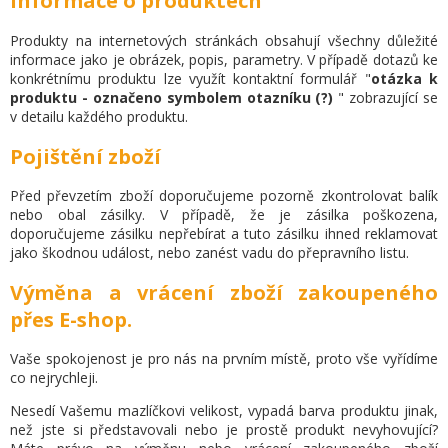
Informace o produktech
Produkty na internetových stránkách obsahují všechny důležité
informace jako je obrázek, popis, parametry.
V případě dotazů ke
konkrétnímu produktu lze využít kontaktní formulář "
otázka k
produktu - označeno symbolem otazníku (?)
" zobrazující se
v detailu každého produktu.
Pojištění zboží
Před převzetím zboží doporučujeme pozorně zkontrolovat balík
nebo obal zásilky.
V případě, že je zásilka poškozena,
doporučujeme zásilku nepřebírat a tuto zásilku ihned reklamovat
jako škodnou událost, nebo zanést vadu do přepravního listu.
Výměna a vrácení zboží zakoupeného
přes E-shop.
Vaše spokojenost je pro nás na prvním místě, proto vše vyřídíme
co nejrychleji.
Nesedí Vašemu mazlíčkovi velikost, vypadá barva produktu jinak,
než jste si představovali nebo je prostě produkt nevyhovující?