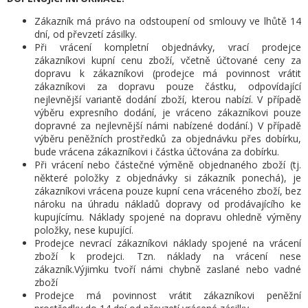
Zákazník má právo na odstoupení od smlouvy ve lhůtě 14
dní, od převzetí zásilky.
Při vrácení kompletní objednávky, vrací prodejce
zákazníkovi kupní cenu zboží, včetně účtované ceny za
dopravu k zákazníkovi
(prodejce má povinnost vrátit
zákazníkovi za dopravu pouze částku, odpovídající
nejlevnější variantě dodání zboží, kterou nabízí.
V případě
výběru expresního dodání, je vráceno zákazníkovi pouze
dopravné za nejlevnější námi nabízené dodání.) V případě
výběru peněžních prostředků za objednávku přes dobírku,
bude vrácena zákazníkovi i částka účtována za dobírku.
Při vrácení nebo částečné výměně objednaného zboží (tj.
některé položky z objednávky si zákazník ponechá), je
zákazníkovi vrácena pouze kupní cena vráceného zboží, bez
nároku na úhradu nákladů dopravy od prodávajícího ke
kupujícímu. Náklady spojené na dopravu ohledně výměny
položky, nese kupující.
Prodejce nevrací zákazníkovi náklady spojené na vrácení
zboží k prodejci. Tzn. náklady na vrácení nese
zákazník.Výjimku tvoří námi chybně zaslané nebo vadné
zboží
Prodejce má povinnost vrátit zákazníkovi peněžní