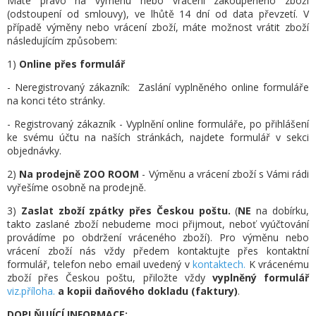
Máte právo na výměnu nebo vrácení zakoupeného zboží
(odstoupení od smlouvy), ve lhůtě 14 dní od data převzetí. V
případě výměny nebo vrácení zboží, máte možnost vrátit zboží
následujícím způsobem:
1)
Online přes formulář
- Neregistrovaný zákazník: Zaslání vyplněného online formuláře
na konci této stránky.
- Registrovaný zákazník - Vyplnění online formuláře, po přihlášení
ke svému účtu na naších stránkách, najdete formulář v sekci
objednávky.
2)
Na prodejně ZOO ROOM
- Výměnu a vrácení zboží s Vámi rádi
vyřešíme osobně na prodejně.
3)
Zaslat zboží zpátky přes Českou poštu.
(
NE
na dobírku,
takto zaslané zboží nebudeme moci přijmout, neboť vyúčtování
provádíme po obdržení vráceného zboží).
Pro výměnu nebo
vrácení zboží nás vždy předem kontaktujte přes kontaktní
formulář, telefon nebo email uvedený v
kontaktech
.
K vrácenému
zboží přes Českou poštu, přiložte vždy
vyplněný formulář
viz.příloha
.
a kopii daňového dokladu (faktury)
.
DOPLŇUJÍCÍ INFORMACE: