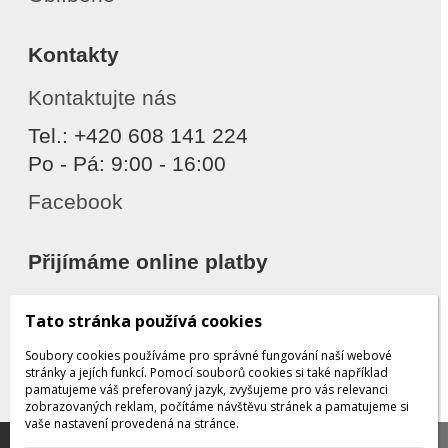
Kontakty
Kontaktujte nás
Tel.: +420 608 141 224
Po - Pá: 9:00 - 16:00
Facebook
Přijímáme online platby
Tato stránka používá cookies
Soubory cookies používáme pro správné fungování naší webové
stránky a jejích funkcí. Pomocí souborů cookies si také například
pamatujeme váš preferovaný jazyk, zvyšujeme pro vás relevanci
zobrazovaných reklam, počítáme návštěvu stránek a pamatujeme si
Děkujeme za důvěru
vaše nastavení provedená na stránce.
Tato stránka používá soubory cookies, které nám