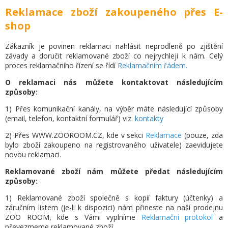
Reklamace zboží zakoupeného přes E-
shop
Z
ákazník je povinen reklamaci nahlásit neprodleně po zjištění
závady a doručit reklamované zboží co nejrychleji k nám. Celý
proces reklamačního řízení se řídí
Reklamačním řádem.
O reklamaci nás můžete kontaktovat následujícím
způsoby:
1) Přes komunikační kanály, na výběr máte následující způsoby
(email, telefon, kontaktní formulář) viz.
kontakty
2) Přes WWW.ZOOROOM.CZ, kde v sekci
Reklamace
(pouze, zda
bylo zboží zakoupeno na registrovaného uživatele) zaevidujete
novou reklamaci.
Reklamované zboží nám můžete předat následujícím
způsoby:
1) Reklamované zboží společně s kopií faktury (účtenky) a
záručním listem (je-li k dispozici) nám přineste na naší prodejnu
ZOO ROOM, kde s Vámi vyplníme
Reklamační protokol
a
převezmeme reklamované zboží.