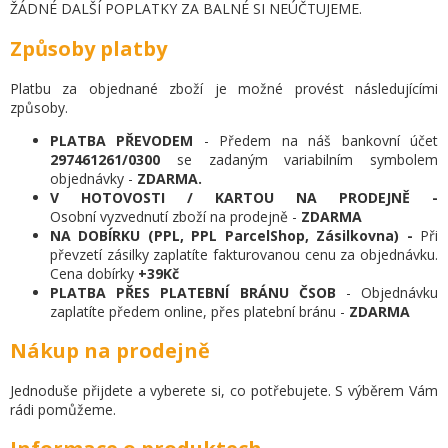
ŽÁDNÉ DALŠÍ POPLATKY ZA BALNÉ SI NEÚČTUJEME.
Způsoby platby
Platbu za objednané zboží je možné provést následujícími
způsoby.
PLATBA PŘEVODEM
- Předem na náš bankovní účet
297461261/0300
se zadaným
variabilním symbolem
objednávky
-
ZDARMA.
V HOTOVOSTI / KARTOU NA PRODEJNĚ -
Osobní vyzvednutí zboží na prodejně -
ZDARMA
NA DOBÍRKU (PPL, PPL ParcelShop, Zásilkovna) -
Při
převzetí zásilky zaplatíte fakturovanou cenu za objednávku.
Cena dobírky
+39Kč
PLATBA PŘES PLATEBNÍ BRÁNU ČSOB
- Objednávku
zaplatíte předem online, přes platební bránu -
ZDARMA
Nákup na prodejně
Jednoduše přijdete a vyberete si, co potřebujete. S výběrem Vám
rádi pomůžeme.