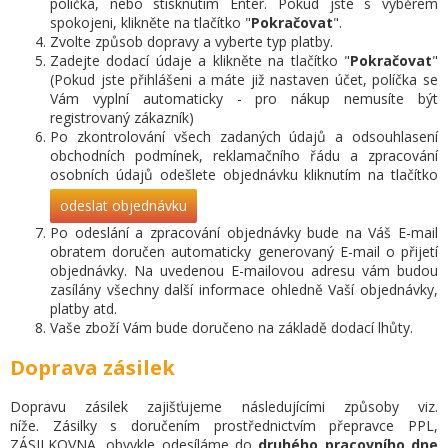
políčka, nebo stisknutím Enter.
Pokud jste s výběrem
spokojeni, klikněte na tlačítko "
Pokračovat
".
Zvolte způsob dopravy a vyberte typ platby.
Zadejte dodací údaje a klikněte na tlačítko "
Pokračovat
"
(Pokud jste přihlášeni a máte již nastaven účet, políčka se
Vám vyplní automaticky - pro nákup nemusíte být
registrovaný zákazník)
Po zkontrolování všech zadaných údajů a odsouhlasení
obchodních podmínek, reklamačního řádu a zpracování
osobních údajů odešlete objednávku kliknutím na tlačítko
odeslat objednávku
.
Po odeslání a zpracování objednávky bude na Váš E-mail
obratem doručen automaticky generovaný E-mail o přijetí
objednávky.
Na uvedenou E-mailovou adresu vám budou
zasílány všechny další informace ohledně Vaší objednávky,
platby atd.
Vaše zboží Vám bude doručeno na základě dodací lhůty.
Doprava zásilek
Dopravu zásilek zajišťujeme následujícími způsoby viz.
níže.
Zásilky s doručením prostřednictvím přepravce PPL,
ZÁSILKOVNA, obvykle odesíláme do
druhého pracovního dne