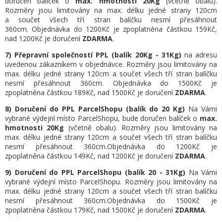
doručen balíček o
max. hmotnosti 20Kg
(včetně obalu).
Rozměry jsou limitovány na max. délku jedné strany 120cm
a součet všech tří stran balíčku nesmí přesáhnout
360cm.
Objednávka do 1200Kč je zpoplatněna částkou 159Kč,
nad 1200Kč je doručení
ZDARMA
.
7) Přepravní společností PPL (balík 20Kg - 31Kg)
na adresu
uvedenou zákazníkem v objednávce.
Rozměry jsou limitovány na
max. délku jedné strany 120cm a součet všech tří stran balíčku
nesmí přesáhnout 360cm.
Objednávka do 1500Kč je
zpoplatněna částkou 189Kč, nad 1500Kč je doručení
ZDARMA
.
8)
Doručení
do PPL ParcelShopu (balík do 20 Kg)
Na Vámi
vybrané výdejní místo ParcelShopu, bude doručen balíček o
max.
hmotnosti 20Kg
(včetně obalu). Rozměry jsou limitovány na
max. délku jedné strany 120cm a součet všech tří stran balíčku
nesmí přesáhnout 360cm.
Objednávka do 1200Kč je
zpoplatněna částkou 149Kč, nad 1200Kč je doručení
ZDARMA
.
9) Doručení
do PPL ParcelShopu (balík 20 - 31Kg)
Na Vámi
vybrané výdejní místo ParcelShopu. Rozměry jsou limitovány na
max. délku jedné strany 120cm a součet všech tří stran balíčku
nesmí přesáhnout 360cm.
Objednávka do 1500Kč je
zpoplatněna částkou 179Kč, nad 1500Kč je doručení
ZDARMA
.