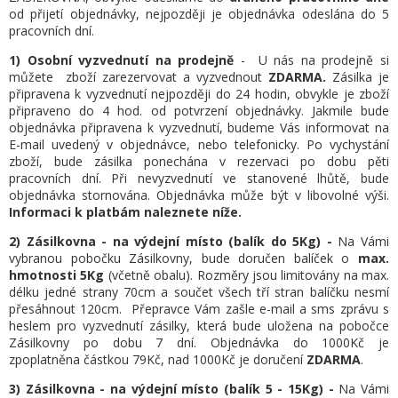
od přijetí objednávky, nejpozději je objednávka odeslána do 5
pracovních dní.
1) Osobní vyzvednutí na prodejně
- U nás na prodejně si
můžete zboží zarezervovat a vyzvednout
ZDARMA.
Zásilka je
připravena k vyzvednutí nejpozději do 24 hodin,
obvykle je zboží
připraveno do 4 hod. od potvrzení objednávky.
Jakmile bude
objednávka připravena k vyzvednutí, budeme Vás informovat na
E-mail uvedený v objednávce, nebo telefonicky.
Po vychystání
zboží, bude zásilka ponechána v rezervaci po dobu pěti
pracovních dní. Při nevyzvednutí ve stanovené lhůtě, bude
objednávka stornována. Objednávka může být v libovolné výši.
Informaci k platbám naleznete níže.
2) Zásilkovna - na výdejní místo (balík do 5Kg) -
Na Vámi
vybranou pobočku Zásilkovny, bude doručen balíček o
max.
hmotnosti 5Kg
(včetně obalu). Rozměry jsou limitovány na max.
délku jedné strany 70cm a součet všech tří stran balíčku nesmí
přesáhnout 120cm. Přepravce Vám zašle e-mail a sms zprávu s
heslem pro vyzvednutí zásilky, která bude uložena na pobočce
Zásilkovny po dobu 7 dní.
Objednávka do 1000Kč je
zpoplatněna částkou 79Kč, nad 1000Kč je doručení
ZDARMA
.
3) Zásilkovna - na výdejní místo (balík 5 - 15Kg) -
Na Vámi