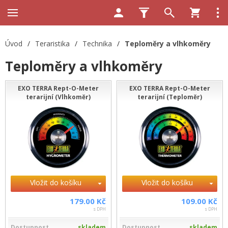
Úvod
/
Teraristika
/
Technika
/
Teploměry a vlhkoměry
Teploměry a vlhkoměry
EXO TERRA Rept-O-Meter
EXO TERRA Rept-O-Meter
terarijní (Vlhkoměr)
terarijní (Teploměr)
Vložit do košíku
Vložit do košíku
179.00 Kč
109.00 Kč
s DPH
s DPH
Dostupnost
skladem
Dostupnost
skladem