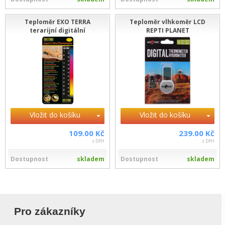
Teploměr EXO TERRA
Teploměr vlhkoměr LCD
terarijní digitální
REPTI PLANET
Vložit do košíku
Vložit do košíku
109.00 Kč
239.00 Kč
s DPH
s DPH
Dostupnost
skladem
Dostupnost
skladem
Pro zákazníky