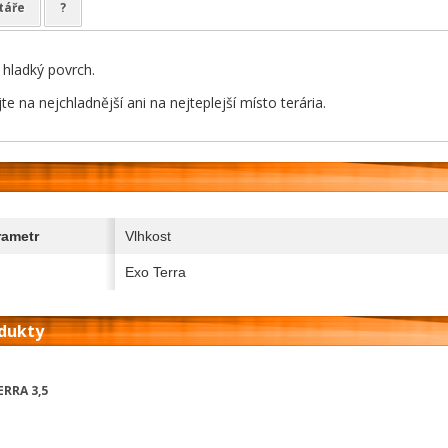
táře
?
 hladký povrch.
 na nejchladnější ani na nejteplejší místo terária.
rametr
Vlhkost
Exo Terra
odukty
ERRA 3,5