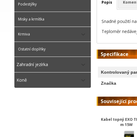
Popis
Komen
Podestýlky
Misky a krmítka
Snadné použití na
Teploměr nedávejte
Krmiva
Ostatní doplňky
Specifikace
Zahradní jezírka
Kontrolovaný pa
Koně
Značka
Související pr
Kabel topný EXO T
m 15W