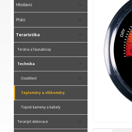
Hlodavci
Ptáci
Teraristika
Terária a faunaboxy
Technika
Osvětlení
Teploměry a vlhkoměry
Topné kameny a kabely
Terarijní dekorace