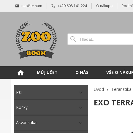
napište nám
+420 608 141 224
O nákupu
Podmí
MŮJ ÚČET
O NÁS
VŠE O NÁKU
Úvod
/
Teraristika
Psi
EXO TERRA
Kočky
Akvaristika