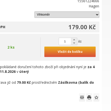
15561224666
Hagen
179.00 Kč
DPH
ks
2 ks
Vložit do košíku
pokládané doručení tohoto zboží při objednání nyní je
za 4
11.8.2026
v
úterý
ava již od
79.00 Kč
prostřednictvím
Zásilkovna (balík do
)