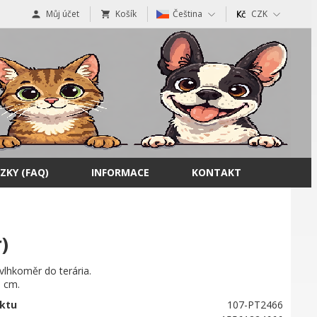
Můj účet
Košík
Čeština
CZK
ZKY (FAQ)
INFORMACE
KONTAKT
)
vlhkoměr do terária.
5 cm.
ktu
107-PT2466