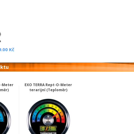
9.00 Kč
uktu
O-Meter
EXO TERRA Rept-O-Meter
oměr)
terarijní (Teploměr)