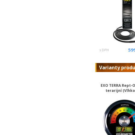
59
s DPH
Varianty prod
EXO TERRA Rept-
terarijní (Vlhk