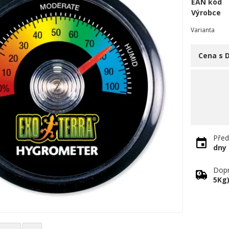
EAN kód
Výrobce
Varianta
Cena s 
Před
dny
Dopr
5Kg