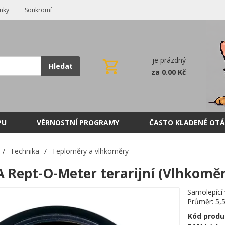
nky
Soukromí
je prázdný
Hledat
za 0.00 Kč
PU
VĚRNOSTNÍ PROGRAMY
ČASTO KLADENÉ OTÁ
/
Technika
/
Teploměry a vlhkoměry
 Rept-O-Meter terarijní (Vlhkoměr
Samolepící 
Průměr: 5,
Kód produ