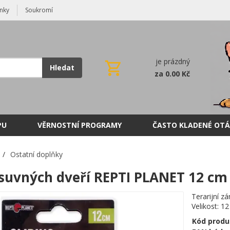
nky
Soukromí
je prázdný
Hledat
za 0.00 Kč
PU
VĚRNOSTNÍ PROGRAMY
ČASTO KLADENÉ OTÁ
/
Ostatní doplňky
uvných dveří REPTI PLANET 12 cm
Terarijní z
Velikost: 1
Kód produ