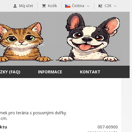
Můj účet
Košík
Čeština
CZK
ZKY (FAQ)
INFORMACE
KONTAKT
ámek pro terária s posuvnými dvířky.
2 cm.
ktu
007-60900