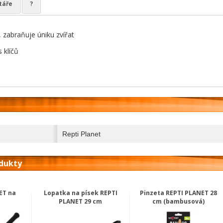
táře
?
, zabraňuje úniku zvířat
 klíčů
Repti Planet
odukty
ET na
Lopatka na písek REPTI
Pinzeta REPTI PLANET 28
m
PLANET 29 cm
cm (bambusová)