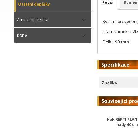
Popis
Komen
Ostatní doplňky
Zahradní jezírka
Kvalitní provedení
Lišta, zámek a 2ks
Koně
Délka 90 mm
Specifikace
Značka
Související pr
Hák REPTI PLAN
hady 60 c