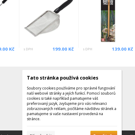
9.00 Kč
199.00 Kč
139.00 Kč
s DPH
s DPH
Tato stránka používá cookies
Kontakty
Kontaktujte nás
Soubory cookies používáme pro správné fungování
naší webové stránky a jejích funkcí. Pomocí souborů
Tel.: +420 608 141 224
cookies si také například pamatujeme váš
preferovaný jazyk, zvyšujeme pro vás relevanci
Po - Pá: 9:00 - 16:00
zobrazovaných reklam, počítáme návštěvu stránek a
Facebook
pamatujeme si vaše nastavení provedená na
stránce.