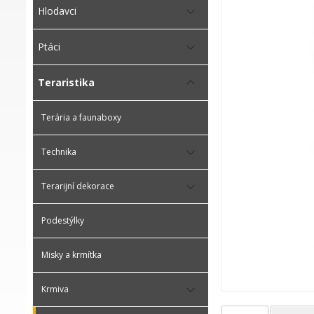
Hlodavci
Ptáci
Teraristika
Terária a faunaboxy
Technika
Terarijní dekorace
Podestýlky
Misky a krmítka
Krmiva