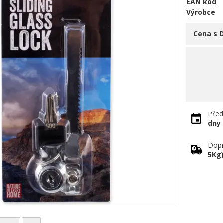
EAN kód
Výrobce
Cena s 
Před
dny
Dopr
5Kg