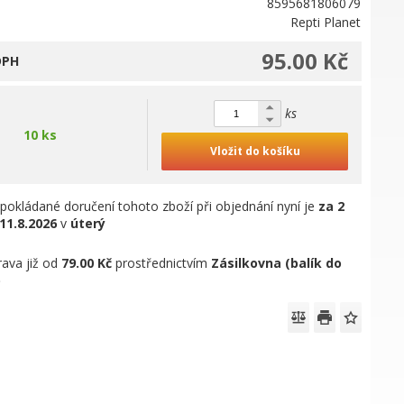
8595681806079
Repti Planet
95.00 Kč
DPH
ks
10 ks
Vložit do košíku
pokládané doručení tohoto zboží při objednání nyní je
za 2
11.8.2026
v
úterý
ava již od
79.00 Kč
prostřednictvím
Zásilkovna (balík do
)