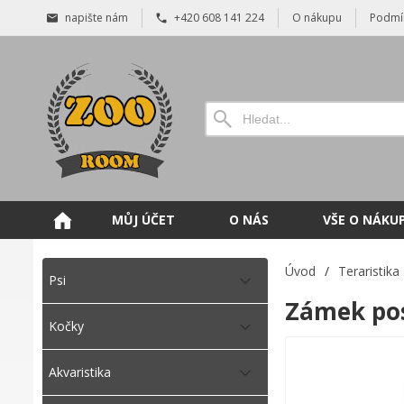
napište nám
+420 608 141 224
O nákupu
Podmí
MŮJ ÚČET
O NÁS
VŠE O NÁKU
Úvod
/
Teraristika
Psi
Zámek pos
Kočky
Akvaristika