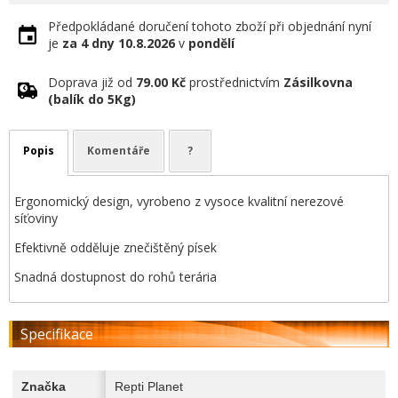
Předpokládané doručení tohoto zboží při objednání nyní
je
za 4 dny
10.8.2026
v
pondělí
Doprava již od
79.00 Kč
prostřednictvím
Zásilkovna
(balík do 5Kg)
Popis
Komentáře
?
Ergonomický design, vyrobeno z vysoce kvalitní nerezové
síťoviny
Efektivně odděluje znečištěný písek
Snadná dostupnost do rohů terária
Specifikace
Značka
Repti Planet