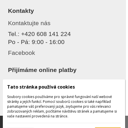
Kontakty
Kontaktujte nás
Tel.: +420 608 141 224
Po - Pá: 9:00 - 16:00
Facebook
Přijímáme online platby
Tato stránka používá cookies
Soubory cookies používáme pro správné fungování naší webové
stránky a jejích funkcí. Pomocí souborů cookies si také například
pamatujeme váš preferovaný jazyk, zvyšujeme pro vás relevanci
zobrazovaných reklam, počítáme návštěvu stránek a pamatujeme si
Děkujeme za důvěru
vaše nastavení provedená na stránce.
Tato stránka používá soubory cookies, které nám
pomáhají poskytovat služby. Používáním našich služeb