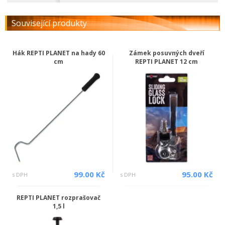
Související produkty
Hák REPTI PLANET na hady 60
Zámek posuvných dveří
cm
REPTI PLANET 12 cm
99.00 Kč
95.00 Kč
s DPH
s DPH
REPTI PLANET rozprašovač
1,5 l