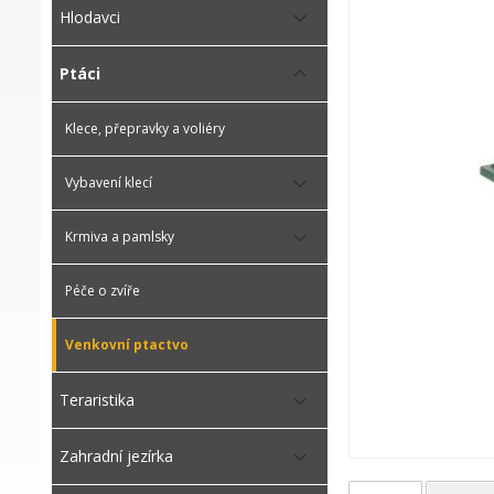
Hlodavci
Ptáci
Klece, přepravky a voliéry
Vybavení klecí
Krmiva a pamlsky
Péče o zvíře
Venkovní ptactvo
Teraristika
Zahradní jezírka