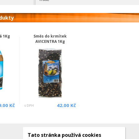
odukty
á 1Kg
Směs do krmítek
AVICENTRA 1Kg
9.00 Kč
42.00 Kč
s DPH
Tato stránka používá cookies
Kontakty