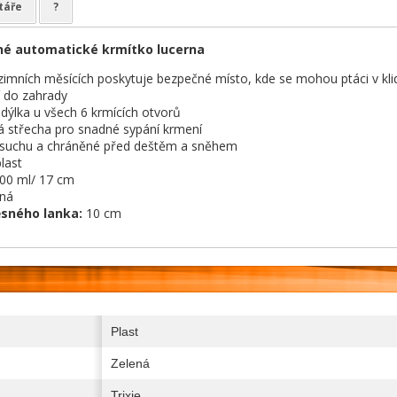
táře
?
né automatické krmítko lucerna
zimních měsících poskytuje bezpečné místo, kde se mohou ptáci v kli
 do zahrady
bidýlka u všech 6 krmících otvorů
 střecha pro snadné sypání krmení
v suchu a chráněné před deštěm a sněhem
last
00 ml/ 17 cm
ná
ěsného lanka:
10 cm
Plast
Zelená
Trixie