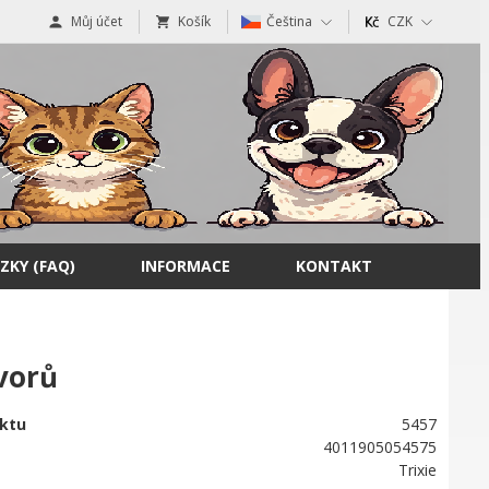
Můj účet
Košík
Čeština
CZK
ZKY (FAQ)
INFORMACE
KONTAKT
vorů
ktu
5457
4011905054575
Trixie