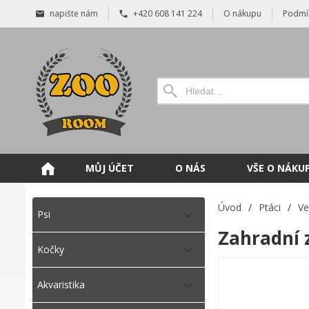
napište nám
+420 608 141 224
O nákupu
Podmí
MŮJ ÚČET
O NÁS
VŠE O NÁKU
Úvod
/
Ptáci
/
Ve
Psi
Zahradní 
Kočky
Akvaristika