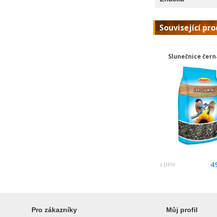
Související pr
Slunečnice čern
4
s DPH
Pro zákazníky
Můj profil