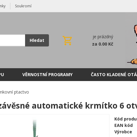
nky
Soukromí
je prázdný
Hledat
za 0.00 Kč
PU
VĚRNOSTNÍ PROGRAMY
ČASTO KLADENÉ OTÁ
nkovní ptactvo
závěsné automatické krmítko 6 ot
Kód produ
EAN kód
Výrobce