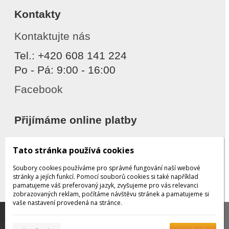
Kontakty
Kontaktujte nás
Tel.: +420 608 141 224
Po - Pá: 9:00 - 16:00
Facebook
Přijímáme online platby
Tato stránka používá cookies
Soubory cookies používáme pro správné fungování naší webové
stránky a jejích funkcí. Pomocí souborů cookies si také například
pamatujeme váš preferovaný jazyk, zvyšujeme pro vás relevanci
zobrazovaných reklam, počítáme návštěvu stránek a pamatujeme si
Děkujeme za důvěru
vaše nastavení provedená na stránce.
Tato stránka používá soubory cookies, které nám
pomáhají poskytovat služby. Používáním našich služeb
✖