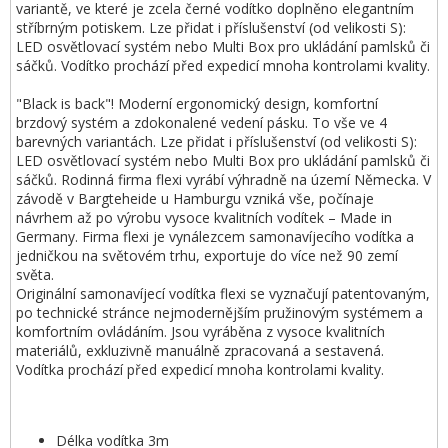
variantě, ve které je zcela černé vodítko doplněno elegantním
stříbrným potiskem. Lze přidat i příslušenství (od velikosti S):
LED osvětlovací systém nebo Multi Box pro ukládání pamlsků či
sáčků. Vodítko prochází před expedicí mnoha kontrolami kvality.
"Black is back"! Moderní ergonomický design, komfortní
brzdový systém a zdokonalené vedení pásku. To vše ve 4
barevných variantách. Lze přidat i příslušenství (od velikosti S):
LED osvětlovací systém nebo Multi Box pro ukládání pamlsků či
sáčků. Rodinná firma flexi vyrábí výhradně na území Německa. V
závodě v Bargteheide u Hamburgu vzniká vše, počínaje
návrhem až po výrobu vysoce kvalitních vodítek – Made in
Germany. Firma flexi je vynálezcem samonavíjecího vodítka a
jedničkou na světovém trhu, exportuje do více než 90 zemí
světa.
Originální samonavíjecí vodítka flexi se vyznačují patentovaným,
po technické stránce nejmodernějším pružinovým systémem a
komfortním ovládáním. Jsou vyráběna z vysoce kvalitních
materiálů, exkluzivně manuálně zpracovaná a sestavená.
Vodítka prochází před expedicí mnoha kontrolami kvality.
Délka vodítka 3m