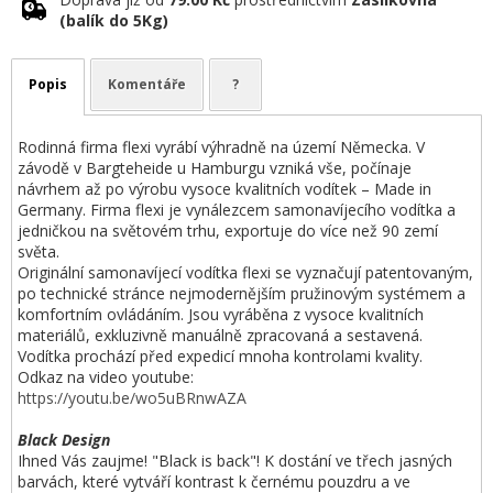
(balík do 5Kg)
Popis
Komentáře
?
Rodinná firma flexi vyrábí výhradně na území Německa. V
závodě v Bargteheide u Hamburgu vzniká vše, počínaje
návrhem až po výrobu vysoce kvalitních vodítek – Made in
Germany. Firma flexi je vynálezcem samonavíjecího vodítka a
jedničkou na světovém trhu, exportuje do více než 90 zemí
světa.
Originální samonavíjecí vodítka flexi se vyznačují patentovaným,
po technické stránce nejmodernějším pružinovým systémem a
komfortním ovládáním. Jsou vyráběna z vysoce kvalitních
materiálů, exkluzivně manuálně zpracovaná a sestavená.
Vodítka prochází před expedicí mnoha kontrolami kvality.
Odkaz na video youtube:
https://youtu.be/wo5uBRnwAZA
Black Design
Ihned Vás zaujme! "Black is back"! K dostání ve třech jasných
barvách, které vytváří kontrast k černému pouzdru a ve