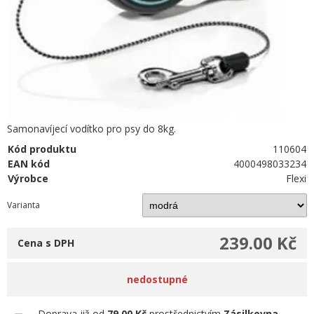
Samonavíjecí vodítko pro psy do 8kg.
Kód produktu
110604
EAN kód
4000498033234
Výrobce
Flexi
Varianta
239.00 Kč
Cena s DPH
nedostupné
Doprava již od
79.00 Kč
prostřednictvím
Zásilkovna