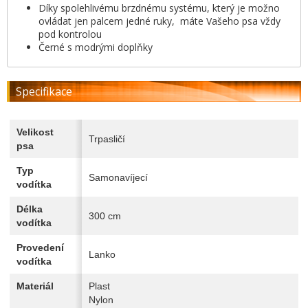
Díky spolehlivému brzdnému systému, který je možno
ovládat jen palcem jedné ruky, máte Vašeho psa vždy
pod kontrolou
Černé s modrými doplňky
Specifikace
Velikost
Trpasličí
psa
Typ
Samonavíjecí
vodítka
Délka
300 cm
vodítka
Provedení
Lanko
vodítka
Materiál
Plast
Nylon