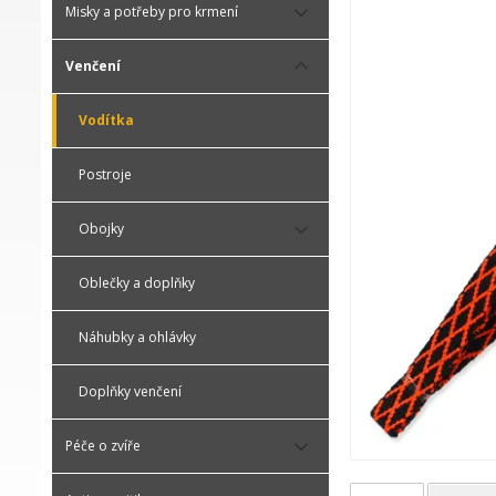
Misky a potřeby pro krmení
Venčení
Vodítka
Postroje
Obojky
Oblečky a doplňky
Náhubky a ohlávky
Doplňky venčení
Péče o zvíře