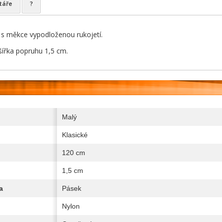
táře
?
 s měkce vypodloženou rukojetí.
 šířka popruhu 1,5 cm.
Malý
Klasické
120 cm
1,5 cm
a
Pásek
Nylon