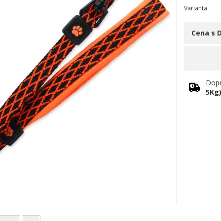
Varianta
Cena s 
Dopr
5Kg