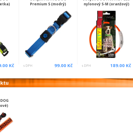
etka)
Premium S (modrý)
nylonový S-M (oranžový)
9.00 Kč
99.00 Kč
189.00 Kč
s DPH
s DPH
uktu
E DOG
žové)