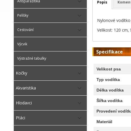
Antiparazitika
Popis
Komen
Pelíšky
Nylonové vodítko
Velikost: 120 cm,
Cestování
Výcvik
Specifikace
Výstražné tabulky
Velikost psa
Kočky
Typ vodítka
Akvaristika
Délka vodítka
Šířka vodítka
Hlodavci
Provedení vodítk
Ptáci
Materiál