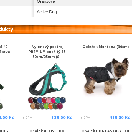
Oranžová
Active Dog
odukty
M 40-
Nylonový postroj
Obleček Montana (30cm)
Barva
PREMIUM podšitý 35-
50cm/25mm (S...
9.00 Kč
189.00 Kč
419.00 Kč
s DPH
s DPH
 DOG
Obojek ACTIVE DOG
Obojek DOG FANTASY LED