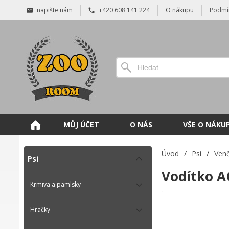
napište nám
+420 608 141 224
O nákupu
Podmí
MŮJ ÚČET
O NÁS
VŠE O NÁKU
Úvod
/
Psi
/
Venč
Psi
Vodítko A
Krmiva a pamlsky
Hračky