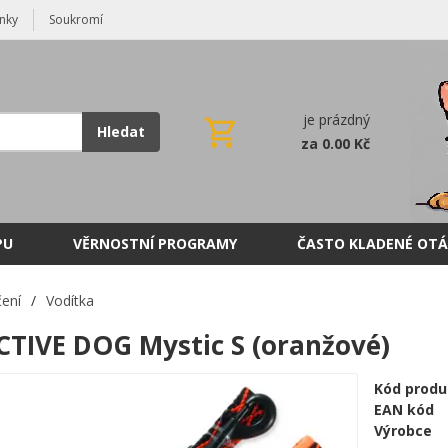
nky
Soukromí
je prázdný
Hledat
za 0.00 Kč
PU
VĚRNOSTNÍ PROGRAMY
ČASTO KLADENÉ OTÁ
ení
/
Vodítka
CTIVE DOG Mystic S (oranžové)
Kód produ
EAN kód
Výrobce