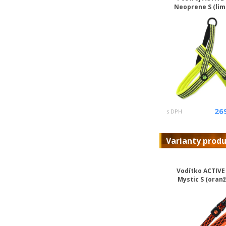
Neoprene S (lim
26
s DPH
Varianty prod
Vodítko ACTIV
Mystic S (oran