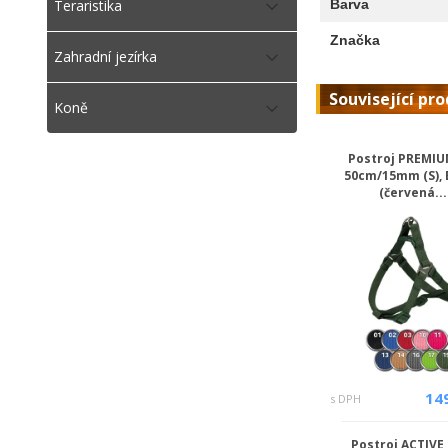
Barva
Teraristika
Značka
Zahradní jezírka
Související pr
Koně
Postroj PREMIU
50cm/15mm (S), 
(červená...
14
s DPH
Postroj ACTIVE