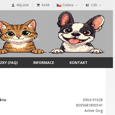
Můj účet
Košík
Čeština
CZK
ZKY (FAQ)
INFORMACE
KONTAKT
ktu
0904-91628
8595681800541
Active Dog