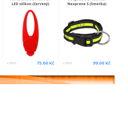
LED silikon (červený)
Neoprene S (limetka)
75.00 Kč
99.00 Kč
s DPH
s DPH