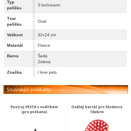
Typ
S bočnicemi
pelíšku
Tvar
Ovál
pelíšku
Velikost
32×24 cm
Materiál
Fleece
Barva
Šedá
Zelená
Značka
I love pets
Související produkty
Postroj VESTA s vodítkem
Oválný kartáč pro hlodavce
(pro potkana)
10x6cm