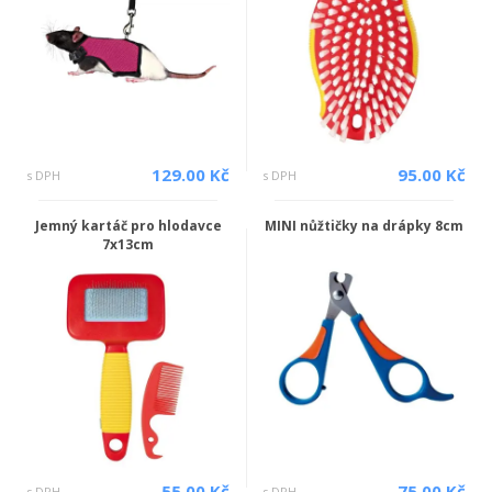
129.00 Kč
95.00 Kč
s DPH
s DPH
Jemný kartáč pro hlodavce
MINI nůžtičky na drápky 8cm
7x13cm
55.00 Kč
75.00 Kč
s DPH
s DPH