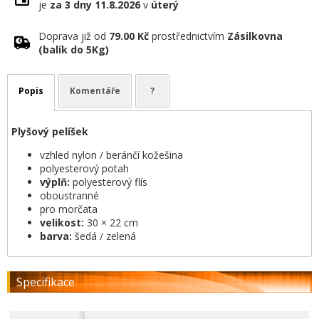
je
za 3 dny
11.8.2026
v
úterý
Doprava již od
79.00 Kč
prostřednictvím
Zásilkovna
(balík do 5Kg)
Popis
Komentáře
?
Plyšový pelíšek
vzhled nylon / beránčí kožešina
polyesterový potah
výplň:
polyesterový flís
oboustranné
pro morčata
velikost:
30 × 22 cm
barva:
šedá / zelená
Specifikace