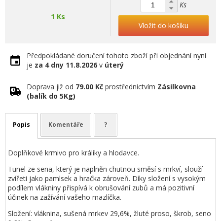
Ks
1 Ks
Vložit do košíku
Předpokládané doručení tohoto zboží při objednání nyní
je
za 4 dny
11.8.2026
v
úterý
Doprava již od
79.00 Kč
prostřednictvím
Zásilkovna
(balík do 5Kg)
Popis
Komentáře
?
Doplňkové krmivo pro králíky a hlodavce.
Tunel ze sena, který je naplněn chutnou směsí s mrkví, slouží
zvířeti jako pamlsek a hračka zároveň. Díky složení s vysokým
podílem vlákniny přispívá k obrušování zubů a má pozitivní
účinek na zažívání vašeho mazlíčka.
Složení: vláknina, sušená mrkev 29,6%, žluté proso, škrob, seno