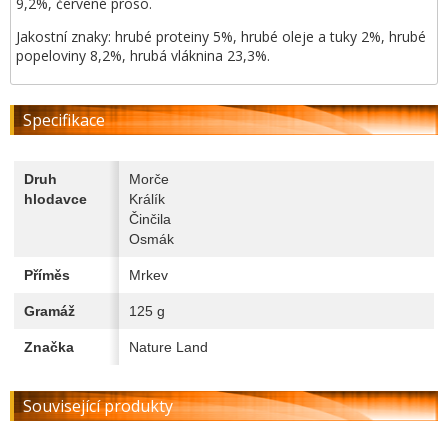
9,2%, červené proso.
Jakostní znaky: hrubé proteiny 5%, hrubé oleje a tuky 2%, hrubé
popeloviny 8,2%, hrubá vláknina 23,3%.
Specifikace
Druh
Morče
hlodavce
Králík
Činčila
Osmák
Příměs
Mrkev
Gramáž
125 g
Značka
Nature Land
Související produkty