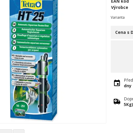
EAN kód
Výrobce
Varianta
Cena s 
Před
dny
Dopr
5Kg