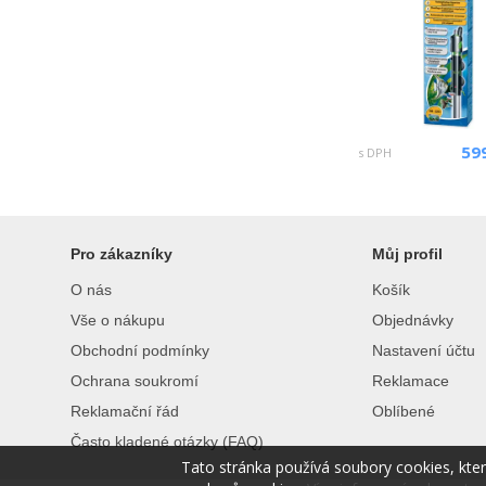
59
s DPH
Pro zákazníky
Můj profil
O nás
Košík
Vše o nákupu
Objednávky
Obchodní podmínky
Nastavení účtu
Ochrana soukromí
Reklamace
Reklamační řád
Oblíbené
Často kladené otázky (FAQ)
Tato stránka používá soubory cookies, kte