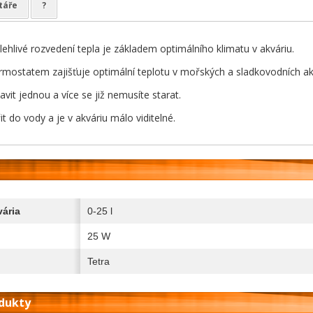
táře
?
hlivé rozvedení tepla je základem optimálního klimatu v akváriu.
rmostatem zajišťuje optimální teplotu v mořských a sladkovodních akv
avit jednou a více se již nemusíte starat.
it do vody a je v akváriu málo viditelné.
ária
0-25 l
25 W
Tetra
odukty