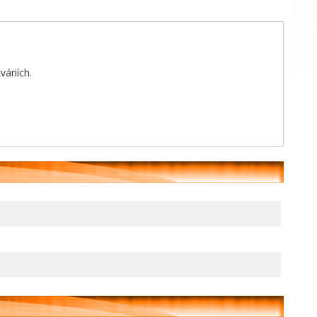
áriích.