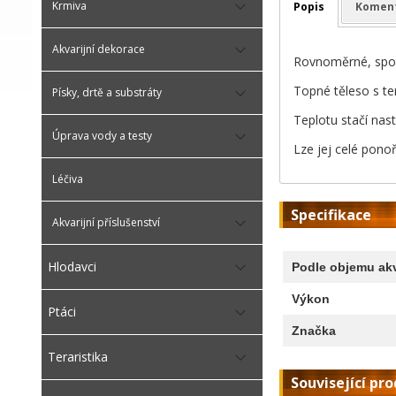
Krmiva
Popis
Komen
Akvarijní dekorace
Rovnoměrné, spole
Topné těleso s te
Písky, drtě a substráty
Teplotu stačí nast
Úprava vody a testy
Lze jej celé ponoř
Léčiva
Specifikace
Akvarijní příslušenství
Hlodavci
Podle objemu akv
Výkon
Ptáci
Značka
Teraristika
Související pr