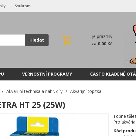
nky
Soukromí
je prázdný
Hledat
za 0.00 Kč
PU
VĚRNOSTNÍ PROGRAMY
ČASTO KLADENÉ OTÁ
/
Akvarijní technika a náhr. díly
/
Akvarijní topítka
ETRA HT 25 (25W)
Topné těle
Pro akvária
Kód produ