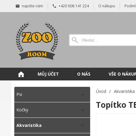
napište nám
+420 608 141 224
O nákupu
Podmí
MŮJ ÚČET
O NÁS
VŠE O NÁKU
Úvod
/
Akvaristika
Psi
Topítko T
Kočky
Akvaristika