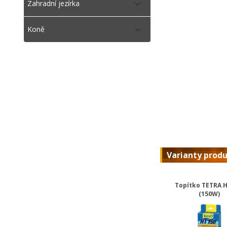
Zahradní jezírka
Koně
Varianty prod
Topítko TETRA H
(150W)