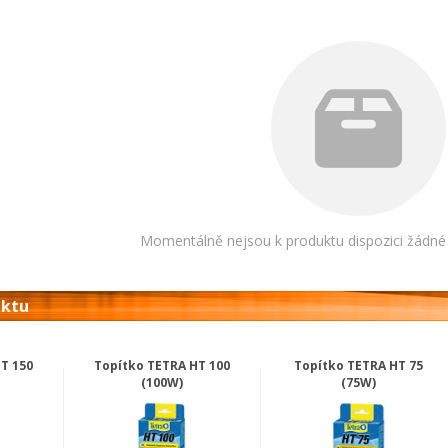
Momentálně nejsou k produktu dispozici žádné 
uktu
T 150
Topítko TETRA HT 100
Topítko TETRA HT 75
(100W)
(75W)