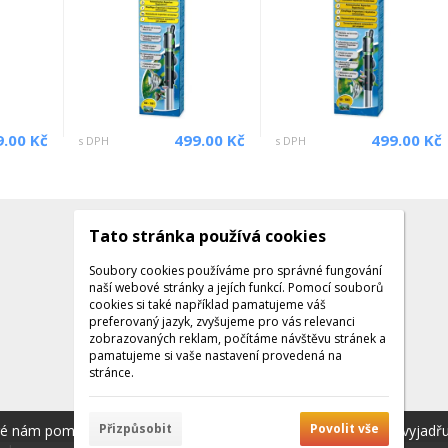
9.00 Kč
499.00 Kč
499.00 Kč
s DPH
s DPH
Tato stránka používá cookies
Kontakty
Kontaktujte nás
Soubory cookies používáme pro správné fungování
naší webové stránky a jejích funkcí. Pomocí souborů
Tel.: +420 608 141 224
cookies si také například pamatujeme váš
preferovaný jazyk, zvyšujeme pro vás relevanci
Po - Pá: 9:00 - 16:00
zobrazovaných reklam, počítáme návštěvu stránek a
Facebook
pamatujeme si vaše nastavení provedená na
stránce.
Přizpůsobit
Povolit vše
ré nám pomáhají poskytovat služby. Používáním našich služeb vyjadř