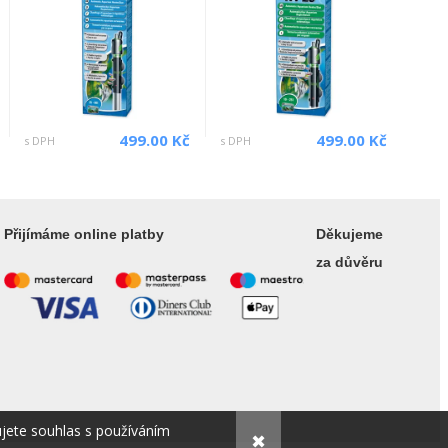
499.00 Kč
499.00 Kč
s DPH
s DPH
Přijímáme online platby
Děkujeme
za důvěru
ujete souhlas s používáním
✖