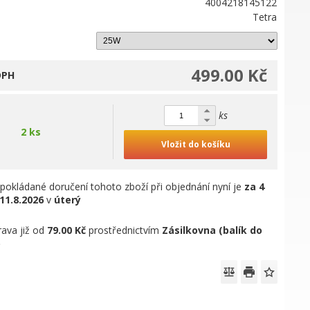
4004218145122
Tetra
499.00 Kč
DPH
ks
2 ks
Vložit do košíku
pokládané doručení tohoto zboží při objednání nyní je
za 4
11.8.2026
v
úterý
ava již od
79.00 Kč
prostřednictvím
Zásilkovna (balík do
)