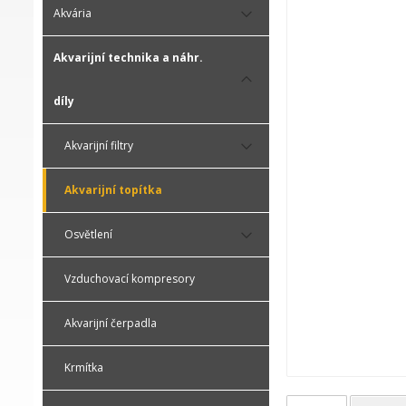
Akvária
Akvarijní technika a náhr.
díly
Akvarijní filtry
Akvarijní topítka
Osvětlení
Vzduchovací kompresory
Akvarijní čerpadla
Krmítka