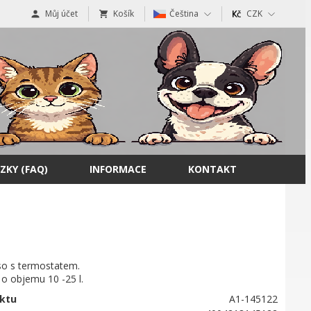
Můj účet
Košík
Čeština
CZK
ZKY (FAQ)
INFORMACE
KONTAKT
so s termostatem.
 o objemu 10 -25 l.
ktu
A1-145122