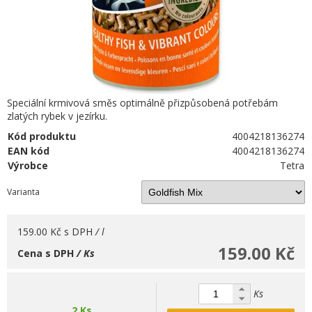
Speciální krmivová směs optimálně přizpůsobená potřebám
zlatých rybek v jezírku.
Kód produktu
4004218136274
EAN kód
4004218136274
Výrobce
Tetra
Varianta
159.00 Kč
s DPH
/ l
159.00 Kč
Cena s DPH
/ Ks
Ks
2 Ks