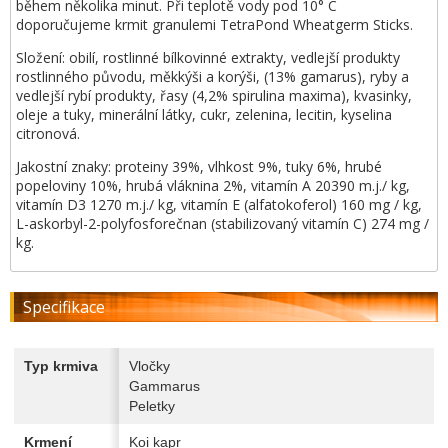
během několika minut. Při teplotě vody pod 10° C
doporučujeme krmit granulemi TetraPond Wheatgerm Sticks.
Složení: obilí, rostlinné bílkovinné extrakty, vedlejší produkty
rostlinného původu, měkkýši a korýši, (13% gamarus), ryby a
vedlejší rybí produkty, řasy (4,2% spirulina maxima), kvasinky,
oleje a tuky, minerální látky, cukr, zelenina, lecitin, kyselina
citronová.
Jakostní znaky: proteiny 39%, vlhkost 9%, tuky 6%, hrubé
popeloviny 10%, hrubá vláknina 2%, vitamín A 20390 m.j./ kg,
vitamín D3 1270 m.j./ kg, vitamín E (alfatokoferol) 160 mg / kg,
L-askorbyl-2-polyfosforečnan (stabilizovaný vitamín C) 274 mg /
kg.
Specifikace
Typ krmiva
Vločky
Gammarus
Peletky
Krmení
Koi kapr