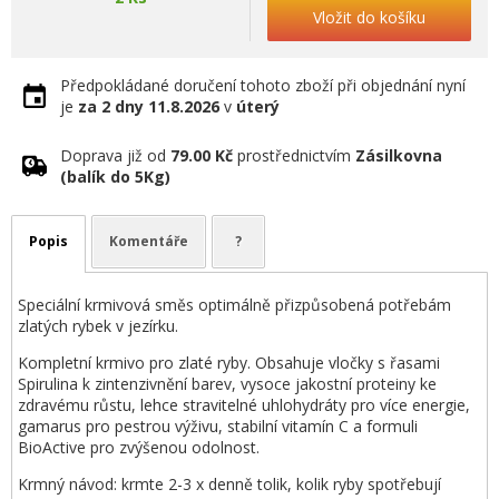
Vložit do košíku
Předpokládané doručení tohoto zboží při objednání nyní
je
za 2 dny
11.8.2026
v
úterý
Doprava již od
79.00 Kč
prostřednictvím
Zásilkovna
(balík do 5Kg)
Popis
Komentáře
?
Speciální krmivová směs optimálně přizpůsobená potřebám
zlatých rybek v jezírku.
Kompletní krmivo pro zlaté ryby. Obsahuje vločky s řasami
Spirulina k zintenzivnění barev, vysoce jakostní proteiny ke
zdravému růstu, lehce stravitelné uhlohydráty pro více energie,
gamarus pro pestrou výživu, stabilní vitamín C a formuli
BioActive pro zvýšenou odolnost.
Krmný návod: krmte 2-3 x denně tolik, kolik ryby spotřebují