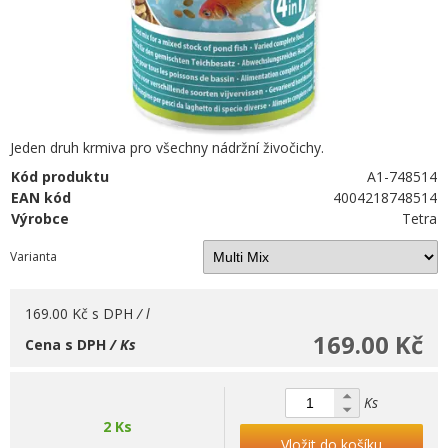
Jeden druh krmiva pro všechny nádržní živočichy.
Kód produktu
A1-748514
EAN kód
4004218748514
Výrobce
Tetra
Varianta
169.00 Kč
s DPH
/ l
169.00 Kč
Cena s DPH
/ Ks
Ks
2 Ks
Vložit do košíku