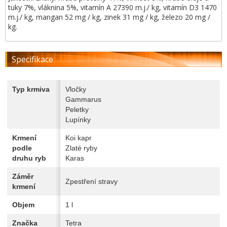
tuky 7%, vláknina 5%, vitamín A 27390 m.j./ kg, vitamín D3 1470
m.j./ kg, mangan 52 mg / kg, zinek 31 mg / kg, železo 20 mg /
kg.
Specifikace
Typ krmiva
Vločky
Gammarus
Peletky
Lupínky
Krmení
Koi kapr
podle
Zlaté ryby
druhu ryb
Karas
Záměr
Zpestření stravy
krmení
Objem
1 l
Značka
Tetra