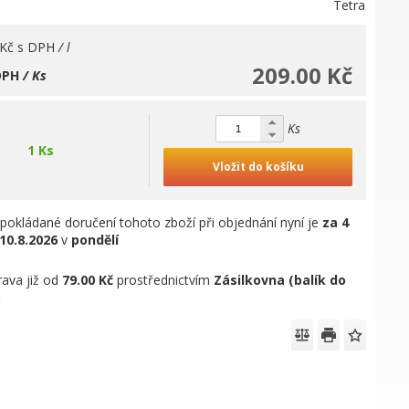
Tetra
 Kč
s DPH
/ l
209.00 Kč
DPH
/ Ks
Ks
1 Ks
Vložit do košíku
pokládané doručení tohoto zboží při objednání nyní je
za 4
10.8.2026
v
pondělí
ava již od
79.00 Kč
prostřednictvím
Zásilkovna (balík do
)