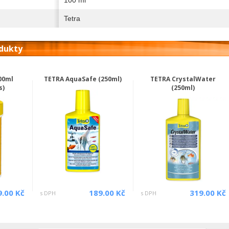
Tetra
odukty
00ml
TETRA AquaSafe (250ml)
TETRA CrystalWater
s)
(250ml)
9.00 Kč
189.00 Kč
319.00 Kč
s DPH
s DPH