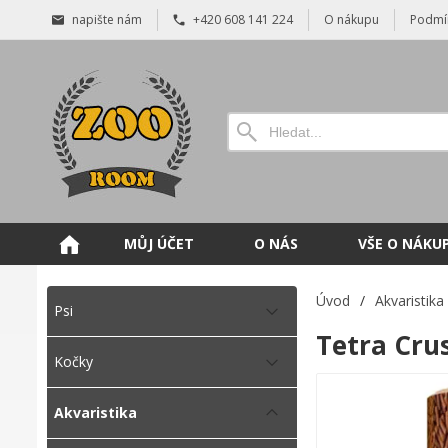
napište nám
+420 608 141 224
O nákupu
Podmí
MŮJ ÚČET
O NÁS
VŠE O NÁKU
Úvod
/
Akvaristika
Psi
Tetra Cru
Kočky
Akvaristika