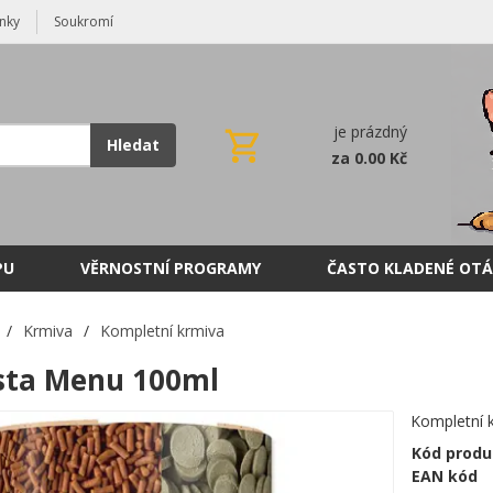
nky
Soukromí
je prázdný
Hledat
za 0.00 Kč
PU
VĚRNOSTNÍ PROGRAMY
ČASTO KLADENÉ OTÁ
/
Krmiva
/
Kompletní krmiva
sta Menu 100ml
Kompletní k
Kód produ
EAN kód