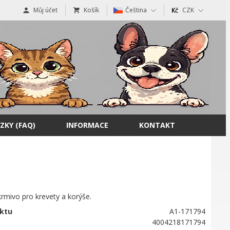
Můj účet
Košík
Čeština
CZK
ZKY (FAQ)
INFORMACE
KONTAKT
rmivo pro krevety a korýše.
ktu
A1-171794
4004218171794