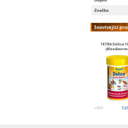
Značka
Související pr
TETRA Delica 1
(Bloodworm
12
s DPH