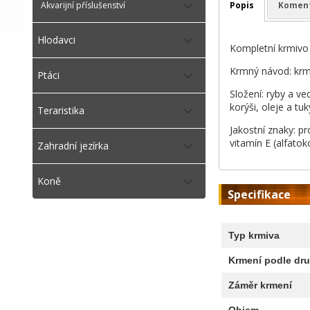
Popis
Komen
Akvarijní příslušenství
Hlodavci
Kompletní krmivo 
Krmný návod: krmt
Ptáci
Složení: ryby a ve
korýši, oleje a tuk
Teraristika
Jakostní znaky: p
vitamín E (alfatok
Zahradní jezírka
Koně
Specifikace
Typ krmiva
Krmení podle dru
Záměr krmení
Objem