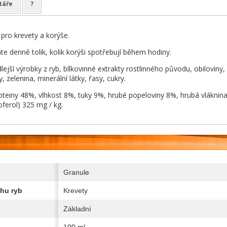
táře
?
pro krevety a korýše.
e denně tolik, kolik korýši spotřebují během hodiny.
dlejší výrobky z ryb, bílkovinné extrakty rostlinného původu, obiloviny
y, zelenina, minerální látky, řasy, cukry.
roteiny 48%, vlhkost 8%, tuky 9%, hrubé popeloviny 8%, hrubá vláknina
oferol) 325 mg / kg.
Granule
hu ryb
Krevety
Základní
100 ml