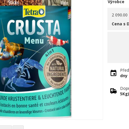
Výrobce
2 090.00
Cena s 
Před
dny
Dopr
5Kg