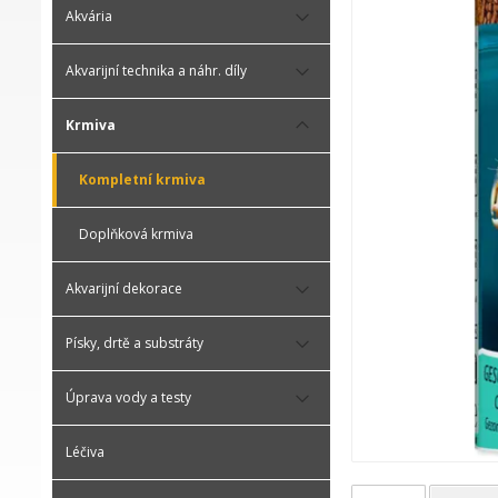
Akvária
Akvarijní technika a náhr. díly
Krmiva
Kompletní krmiva
Doplňková krmiva
Akvarijní dekorace
Písky, drtě a substráty
Úprava vody a testy
Léčiva