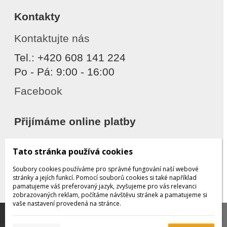
Kontakty
Kontaktujte nás
Tel.: +420 608 141 224
Po - Pá: 9:00 - 16:00
Facebook
Přijímáme online platby
Tato stránka používá cookies
Soubory cookies používáme pro správné fungování naší webové
stránky a jejích funkcí. Pomocí souborů cookies si také například
pamatujeme váš preferovaný jazyk, zvyšujeme pro vás relevanci
zobrazovaných reklam, počítáme návštěvu stránek a pamatujeme si
Děkujeme za důvěru
vaše nastavení provedená na stránce.
Tato stránka používá soubory cookies, které nám
pomáhají poskytovat služby. Používáním našich služeb