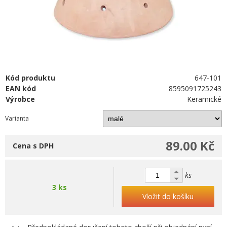
Kód produktu
647-101
EAN kód
8595091725243
Výrobce
Keramické
Varianta
89.00 Kč
Cena s DPH
ks
3 ks
Vložit do košíku