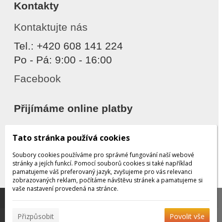
Kontakty
Kontaktujte nás
Tel.: +420 608 141 224
Po - Pá: 9:00 - 16:00
Facebook
Přijímáme online platby
Tato stránka používá cookies
Soubory cookies používáme pro správné fungování naší webové
stránky a jejích funkcí. Pomocí souborů cookies si také například
pamatujeme váš preferovaný jazyk, zvyšujeme pro vás relevanci
zobrazovaných reklam, počítáme návštěvu stránek a pamatujeme si
Děkujeme za důvěru
vaše nastavení provedená na stránce.
Tato stránka používá soubory cookies, které nám
pomáhají poskytovat služby. Používáním našich služeb
✖
Přizpůsobit
Povolit vše
vyjadřujete souhlas s používáním souborů cookies.
Více