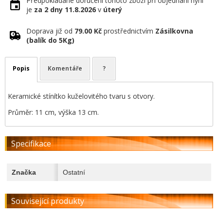
Předpokládané doručení tohoto zboží při objednání nyní
je
za 2 dny
11.8.2026
v
úterý
Doprava již od
79.00 Kč
prostřednictvím
Zásilkovna
(balík do 5Kg)
Popis
Komentáře
?
Keramické stínítko kuželovitého tvaru s otvory.
Průměr: 11 cm, výška 13 cm.
Specifikace
Značka
Ostatní
Související produkty