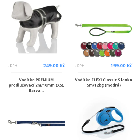
249.00 Kč
199.00 Kč
s DPH
s DPH
Vodítko PREMIUM
Vodítko FLEXI Classic S lanko
prodlužovací 2m/10mm (XS),
5m/12kg (modrá)
Barva...