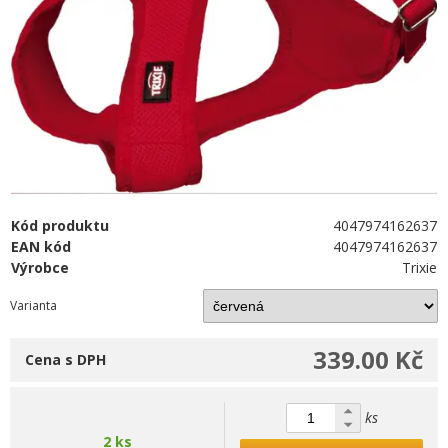
Kód produktu
4047974162637
EAN kód
4047974162637
Výrobce
Trixie
Varianta
339.00 Kč
Cena s DPH
ks
2 ks