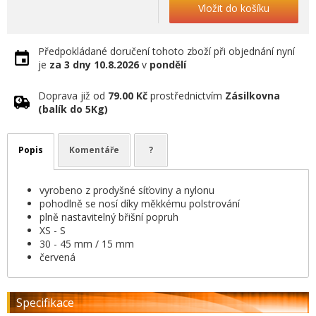
Vložit do košíku
Předpokládané doručení tohoto zboží při objednání nyní
je
za 3 dny
10.8.2026
v
pondělí
Doprava již od
79.00 Kč
prostřednictvím
Zásilkovna
(balík do 5Kg)
Popis
Komentáře
?
vyrobeno z prodyšné síťoviny a nylonu
pohodlně se nosí díky měkkému polstrování
plně nastavitelný břišní popruh
XS - S
30 - 45 mm / 15 mm
červená
Specifikace