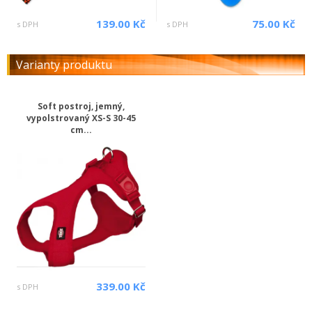
139.00 Kč
75.00 Kč
s DPH
s DPH
Varianty produktu
Soft postroj, jemný,
vypolstrovaný XS-S 30-45
cm...
339.00 Kč
s DPH