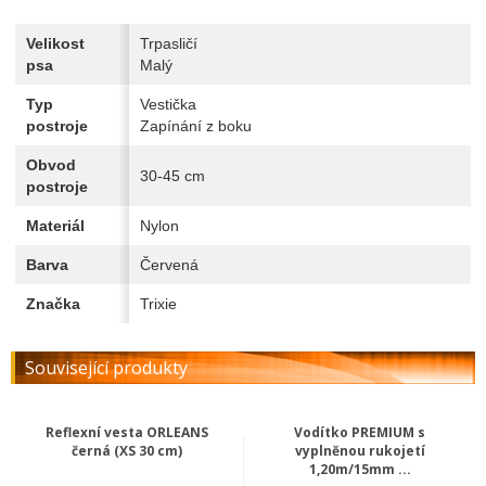
Velikost
Trpasličí
psa
Malý
Typ
Vestička
postroje
Zapínání z boku
Obvod
30-45 cm
postroje
Materiál
Nylon
Barva
Červená
Značka
Trixie
Související produkty
Reflexní vesta ORLEANS
Vodítko PREMIUM s
černá (XS 30 cm)
vyplněnou rukojetí
1,20m/15mm ...