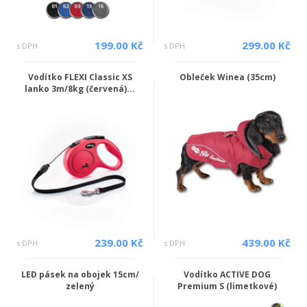
199.00 Kč
299.00 Kč
s DPH
s DPH
Vodítko FLEXI Classic XS
Obleček Winea (35cm)
lanko 3m/8kg (červená)...
239.00 Kč
439.00 Kč
s DPH
s DPH
LED pásek na obojek 15cm/
Vodítko ACTIVE DOG
zelený
Premium S (limetkové)