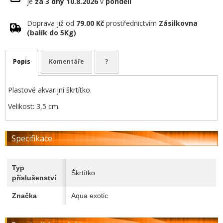
je
za 3 dny
10.8.2026
v
pondělí
Doprava již od
79.00 Kč
prostřednictvím
Zásilkovna
(balík do 5Kg)
Popis
Komentáře
?
Plastové akvarijní škrtítko.
Velikost: 3,5 cm.
Specifikace
Typ
Škrtítko
příslušenství
Značka
Aqua exotic