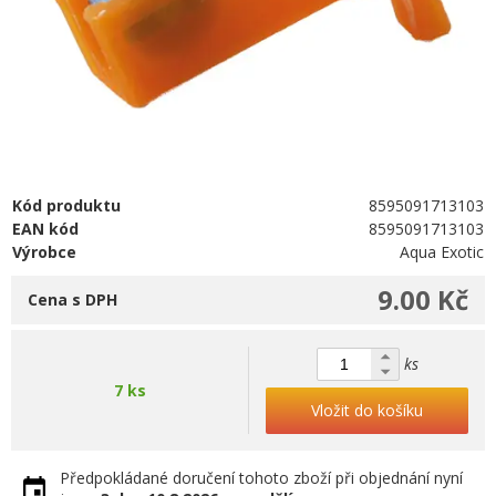
Kód produktu
8595091713103
EAN kód
8595091713103
Výrobce
Aqua Exotic
9.00 Kč
Cena s DPH
ks
7 ks
Vložit do košíku
Předpokládané doručení tohoto zboží při objednání nyní