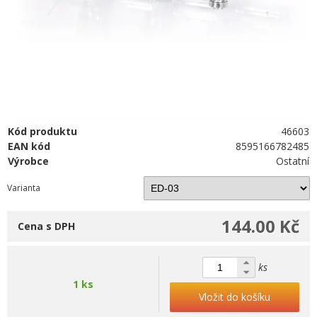
Kód produktu
46603
EAN kód
8595166782485
Výrobce
Ostatní
Varianta
144.00 Kč
Cena s DPH
ks
1 ks
Vložit do košíku