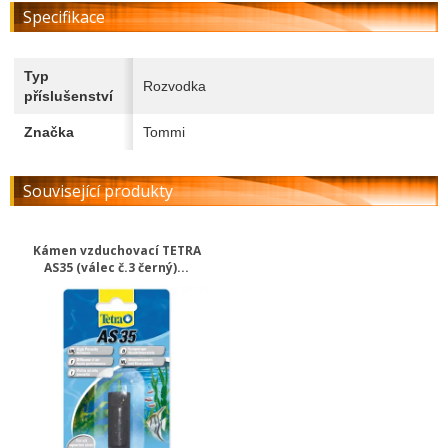
Specifikace
Typ
Rozvodka
příslušenství
Značka
Tommi
Související produkty
Kámen vzduchovací TETRA
AS35 (válec č.3 černý)...