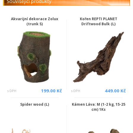
Související produkty
Akvarijní dekorace Zolux
Kořen REPTI PLANET
(trunk S)
Driftwood Bulk (L)
199.00 Kč
449.00 Kč
s DPH
s DPH
Spider wood (L)
Kámen Láva: M (1-2 kg, 15-25
cm) 1Ks