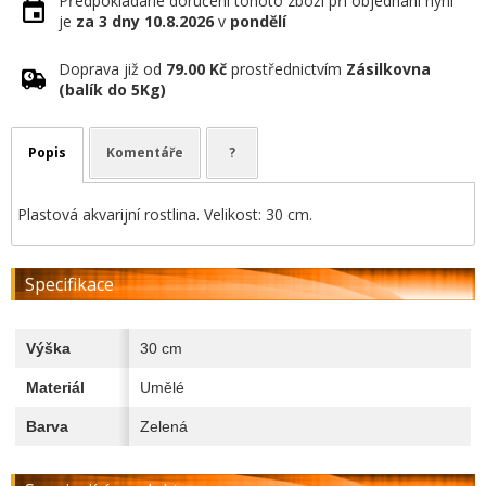
Předpokládané doručení tohoto zboží při objednání nyní
je
za 3 dny
10.8.2026
v
pondělí
Doprava již od
79.00 Kč
prostřednictvím
Zásilkovna
(balík do 5Kg)
Popis
Komentáře
?
Plastová akvarijní rostlina. Velikost: 30 cm.
Specifikace
Výška
30 cm
Materiál
Umělé
Barva
Zelená