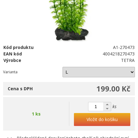
Kód produktu
A1-270473
EAN kód
4004218270473
Výrobce
TETRA
Varianta
199.00 Kč
Cena s DPH
ks
1 ks
Vložit do košíku