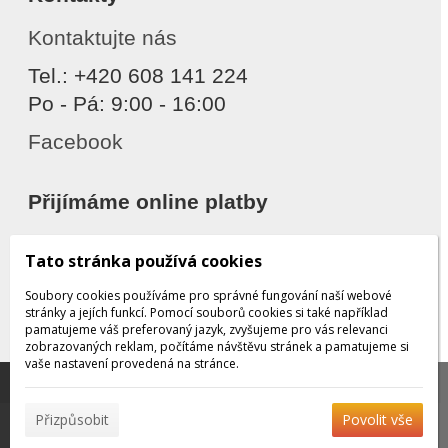
Kontaktujte nás
Tel.: +420 608 141 224
Po - Pá: 9:00 - 16:00
Facebook
Přijímáme online platby
Tato stránka používá cookies
Soubory cookies používáme pro správné fungování naší webové
stránky a jejích funkcí. Pomocí souborů cookies si také například
pamatujeme váš preferovaný jazyk, zvyšujeme pro vás relevanci
zobrazovaných reklam, počítáme návštěvu stránek a pamatujeme si
Děkujeme za důvěru
vaše nastavení provedená na stránce.
Tato stránka používá soubory cookies, které nám
pomáhají poskytovat služby. Používáním našich služeb
✖
Přizpůsobit
Povolit vše
vyjadřujete souhlas s používáním souborů cookies.
Více
© 2026 WEXBO |
www.wexbo.com
|
Přihlásit
informací naleznete zde.