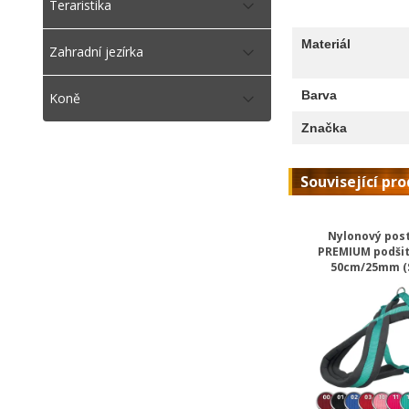
Teraristika
Materiál
Zahradní jezírka
Barva
Koně
Značka
Související pr
Nylonový post
PREMIUM podšit
50cm/25mm (S