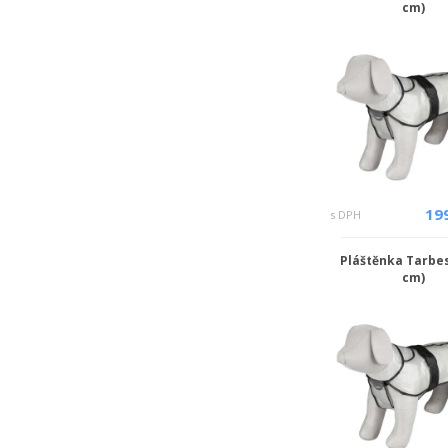
cm)
19
s DPH
Pláštěnka Tarbes 
cm)