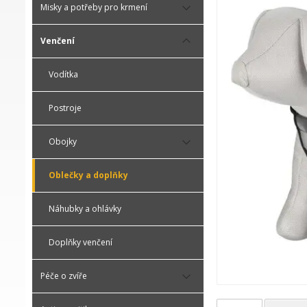
Misky a potřeby pro krmení
Venčení
Vodítka
Postroje
Obojky
Oblečky a doplňky
Náhubky a ohlávky
Doplňky venčení
Péče o zvíře