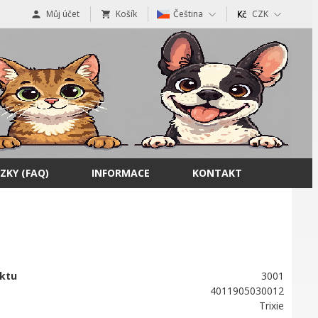
Můj účet
Košík
Čeština
CZK
ZKY (FAQ)
INFORMACE
KONTAKT
ktu
3001
4011905030012
Trixie