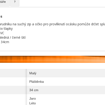
táře
?
es
rudníku na suchý zip a očko pro provlíknutí ocásku pomůže držet spl
iv tlapky
PVC
ledná / černé šití
 34cm
Malý
Pláštěnka
34 cm
Jaro
Léto