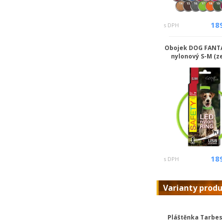
18
s DPH
Obojek DOG FANT
nylonový S-M (z
18
s DPH
Varianty prod
Pláštěnka Tarbes