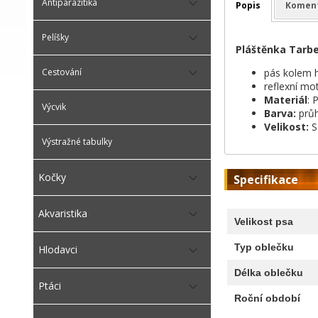
Antiparazitika
Popis
Komen
Pelíšky
Pláštěnka Tarb
pás kolem h
Cestování
reflexní mot
Materiál
: 
Výcvik
Barva:
průh
Velikost:
S
Výstražné tabulky
Kočky
Specifikace
Akvaristika
Velikost psa
Typ oblečku
Hlodavci
Délka oblečku
Ptáci
Roční období