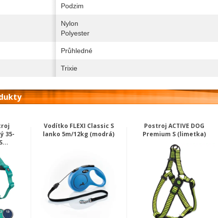
Podzim
Nylon
Polyester
Průhledné
Trixie
odukty
roj
Vodítko FLEXI Classic S
Postroj ACTIVE DOG
ý 35-
lanko 5m/12kg (modrá)
Premium S (limetka)
...