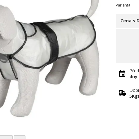
Varianta
Cena s 
Před
dny
Dopr
5Kg