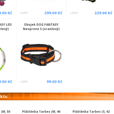
9.00 Kč
299.00 Kč
229.00 Kč
s DPH
s DPH
ASY LED
Obojek DOG FANTASY
elený)
Neoprene S (oranžový)
9.00 Kč
99.00 Kč
s DPH
uktu
 (M, 50
Pláštěnka Tarbes (M, 46
Pláštěnka Tarbes (S, 42