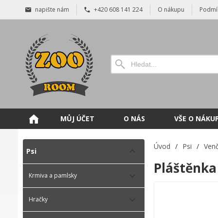
napište nám
+420 608 141 224
O nákupu
Podmí
MŮJ ÚČET
O NÁS
VŠE O NÁKU
Úvod
/
Psi
/
Venč
Psi
Pláštěnka 
Krmiva a pamlsky
Hračky