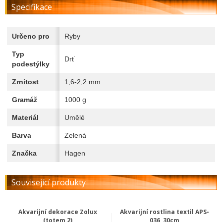
Specifikace
Určeno pro
Ryby
Typ
Drť
podestýlky
Zrnitost
1,6-2,2 mm
Gramáž
1000 g
Materiál
Umělé
Barva
Zelená
Značka
Hagen
Související produkty
Akvarijní dekorace Zolux
Akvarijní rostlina textil APS-
(totem 2)
036, 30cm