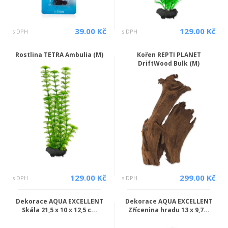
39.00 Kč
129.00 Kč
s DPH
s DPH
Rostlina TETRA Ambulia (M)
Kořen REPTI PLANET
DriftWood Bulk (M)
129.00 Kč
299.00 Kč
s DPH
s DPH
Dekorace AQUA EXCELLENT
Dekorace AQUA EXCELLENT
Skála 21,5 x 10 x 12,5 c...
Zřícenina hradu 13 x 9,7...