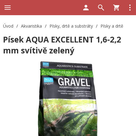
Úvod
/
Akvaristika
/
Písky, drtě a substráty
/
Písky a drtě
Písek AQUA EXCELLENT 1,6-2,2
mm svítivě zelený