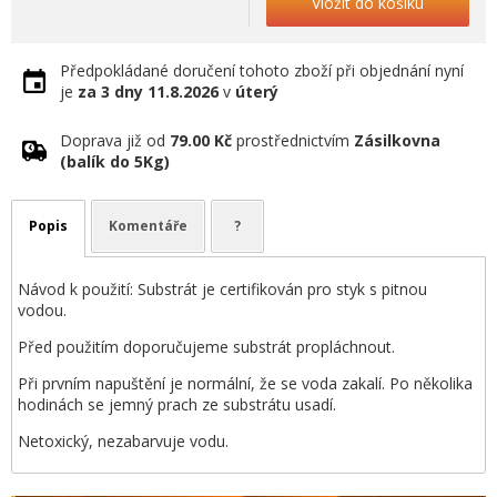
Vložit do košíku
Předpokládané doručení tohoto zboží při objednání nyní
je
za 3 dny
11.8.2026
v
úterý
Doprava již od
79.00 Kč
prostřednictvím
Zásilkovna
(balík do 5Kg)
Popis
Komentáře
?
Návod k použití: Substrát je certifikován pro styk s pitnou
vodou.
Před použitím doporučujeme substrát propláchnout.
Při prvním napuštění je normální, že se voda zakalí. Po několika
hodinách se jemný prach ze substrátu usadí.
Netoxický, nezabarvuje vodu.