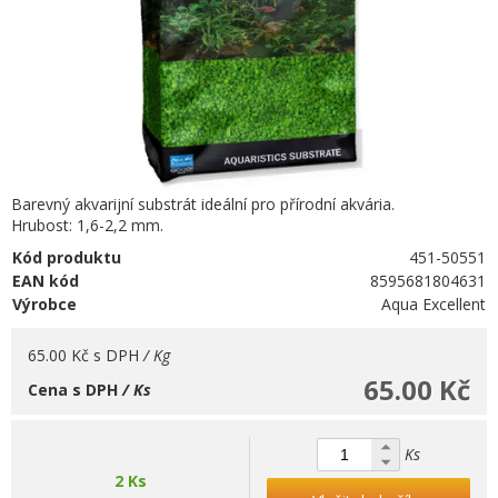
Barevný akvarijní substrát ideální pro přírodní akvária.
Hrubost: 1,6-2,2 mm.
Kód produktu
451-50551
EAN kód
8595681804631
Výrobce
Aqua Excellent
65.00 Kč
s DPH
/ Kg
65.00 Kč
Cena s DPH
/ Ks
Ks
2 Ks