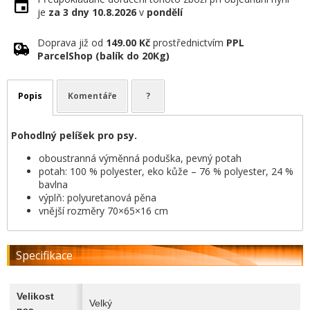
je
za 3 dny
10.8.2026
v
pondělí
Doprava již od
149.00 Kč
prostřednictvím
PPL
ParcelShop (balík do 20Kg)
Popis
Komentáře
?
Pohodlný pelíšek pro psy.
oboustranná výměnná poduška, pevný potah
potah: 100 % polyester, eko kůže – 76 % polyester, 24 %
bavlna
výplň: polyuretanová pěna
vnější rozměry 70×65×16 cm
Specifikace
Velikost
Velký