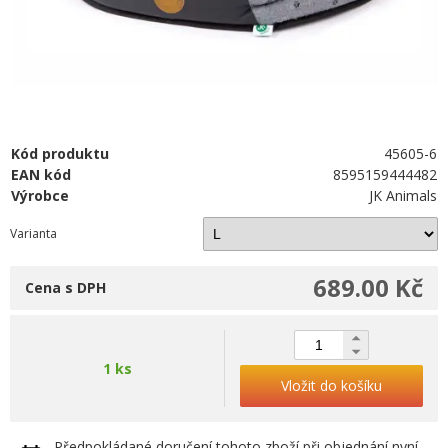
Kód produktu
45605-6
EAN kód
8595159444482
Výrobce
JK Animals
Varianta
689.00 Kč
Cena s DPH
1 ks
Vložit do košíku
Předpokládané doručení tohoto zboží při objednání nyní