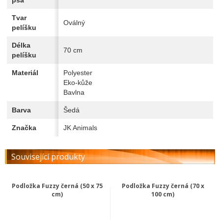
psa
Tvar
Oválný
pelíšku
Délka
70 cm
pelíšku
Materiál
Polyester
Eko-kůže
Bavlna
Barva
Šedá
Značka
JK Animals
Související produkty
Podložka Fuzzy černá (50 x 75
Podložka Fuzzy černá (70 x
cm)
100 cm)