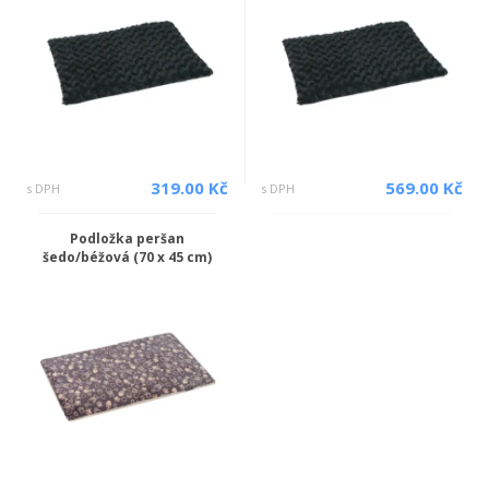
319.00 Kč
569.00 Kč
s DPH
s DPH
Podložka peršan
šedo/béžová (70 x 45 cm)