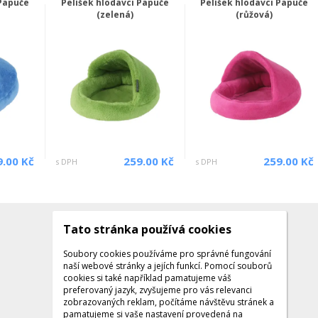
 Papuče
Pelíšek hlodavci Papuče
Pelíšek hlodavci Papuče
(zelená)
(růžová)
9.00 Kč
259.00 Kč
259.00 Kč
s DPH
s DPH
Tato stránka používá cookies
Kontakty
Kontaktujte nás
Soubory cookies používáme pro správné fungování
naší webové stránky a jejích funkcí. Pomocí souborů
Tel.: +420 608 141 224
cookies si také například pamatujeme váš
preferovaný jazyk, zvyšujeme pro vás relevanci
Po - Pá: 9:00 - 16:00
zobrazovaných reklam, počítáme návštěvu stránek a
Facebook
pamatujeme si vaše nastavení provedená na