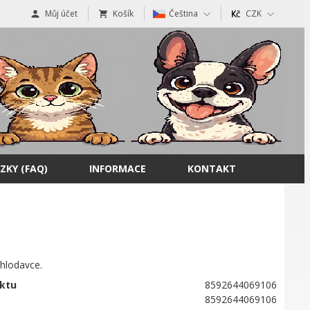
Můj účet
Košík
Čeština
CZK
ZKY (FAQ)
INFORMACE
KONTAKT
 hlodavce.
ktu
8592644069106
8592644069106