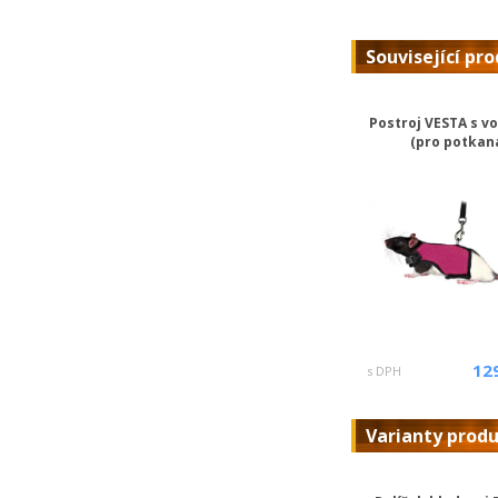
Související pr
Postroj VESTA s v
(pro potkan
12
s DPH
Varianty prod