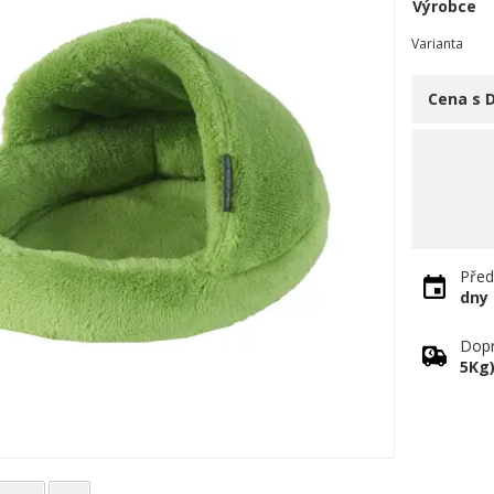
Výrobce
Varianta
Cena s 
Před
dny
Dopr
5Kg