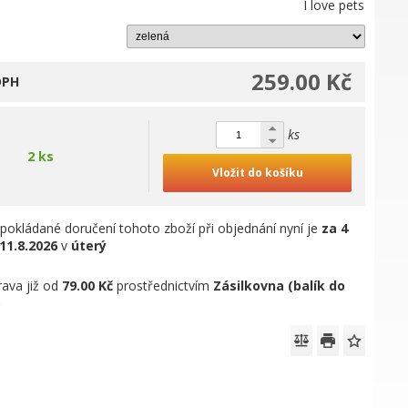
I love pets
259.00 Kč
DPH
ks
2 ks
Vložit do košíku
pokládané doručení tohoto zboží při objednání nyní je
za 4
11.8.2026
v
úterý
ava již od
79.00 Kč
prostřednictvím
Zásilkovna (balík do
)