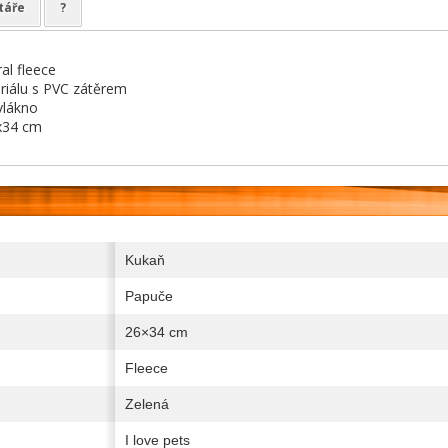
táře
?
al fleece
riálu s PVC zátěrem
vlákno
x34 cm
Kukaň
Papuče
26×34 cm
Fleece
Zelená
I love pets