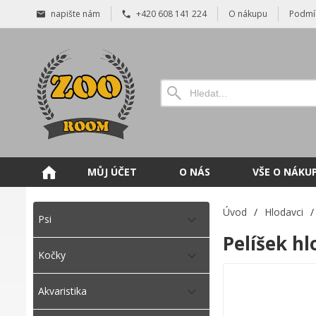
napište nám
+420 608 141 224
O nákupu
Podmí
MŮJ ÚČET
O NÁS
VŠE O NÁKU
Úvod
/
Hlodavci
/
Psi
Pelíšek hl
Kočky
Akvaristika