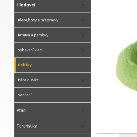
Hlodavci
Klece,boxy a přepravky
Krmiva a pamlsky
Vybavení klecí
Pelíšky
Péče o zvíře
Venčení
Ptáci
Teraristika