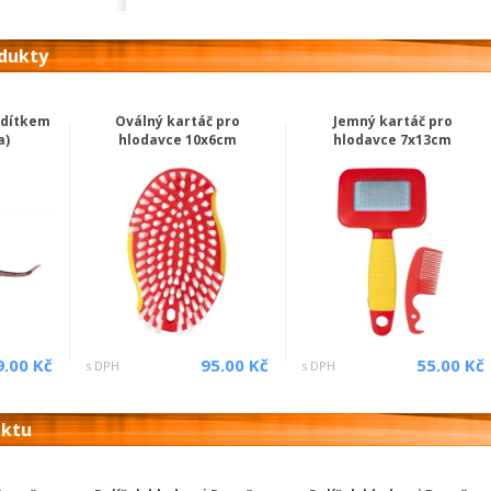
odukty
odítkem
Oválný kartáč pro
Jemný kartáč pro
a)
hlodavce 10x6cm
hlodavce 7x13cm
9.00 Kč
95.00 Kč
55.00 Kč
s DPH
s DPH
uktu