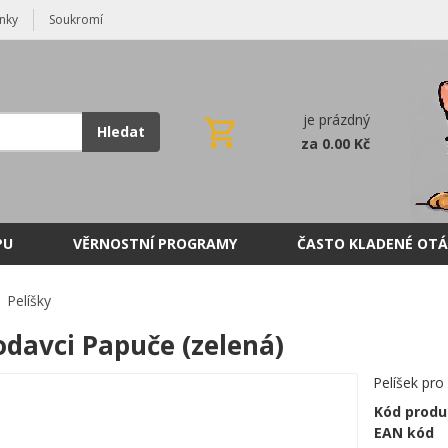
nky
Soukromí
je prázdný
Hledat
za 0.00 Kč
PU
VĚRNOSTNÍ PROGRAMY
ČASTO KLADENÉ OTÁ
Pelíšky
odavci Papuče (zelená)
Pelíšek pro
Kód produ
EAN kód