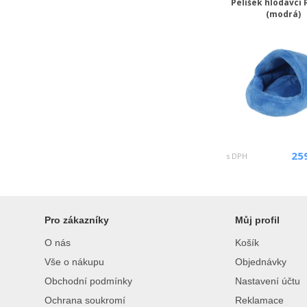
Pelíšek hlodavci
(modrá)
25
s DPH
Pro zákazníky
Můj profil
O nás
Košík
Vše o nákupu
Objednávky
Obchodní podmínky
Nastavení účtu
Ochrana soukromí
Reklamace