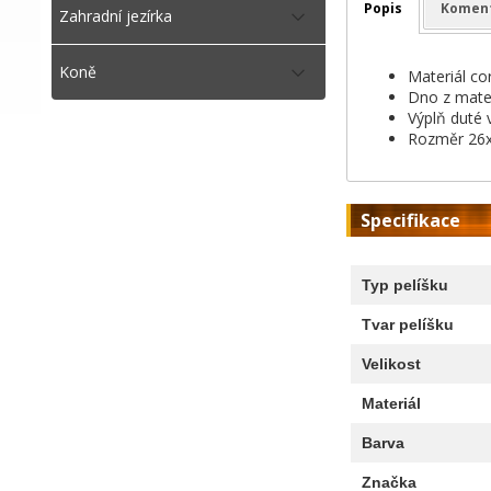
Popis
Komen
Zahradní jezírka
Koně
Materiál cor
Dno z mate
Výplň duté 
Rozměr 26
Specifikace
Typ pelíšku
Tvar pelíšku
Velikost
Materiál
Barva
Značka