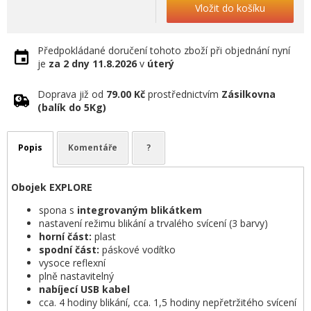
Vložit do košíku
Předpokládané doručení tohoto zboží při objednání nyní
je
za 2 dny
11.8.2026
v
úterý
Doprava již od
79.00 Kč
prostřednictvím
Zásilkovna
(balík do 5Kg)
Popis
Komentáře
?
Obojek EXPLORE
spona s
integrovaným blikátkem
nastavení režimu blikání a trvalého svícení (3 barvy)
horní část:
plast
spodní část:
páskové vodítko
vysoce reflexní
plně nastavitelný
nabíjecí USB kabel
cca. 4 hodiny blikání, cca. 1,5 hodiny nepřetržitého svícení