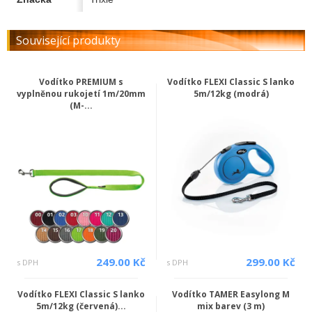
Související produkty
Vodítko PREMIUM s
Vodítko FLEXI Classic S lanko
vyplněnou rukojetí 1m/20mm
5m/12kg (modrá)
(M-...
249.00 Kč
299.00 Kč
s DPH
s DPH
Vodítko FLEXI Classic S lanko
Vodítko TAMER Easylong M
5m/12kg (červená)...
mix barev (3 m)