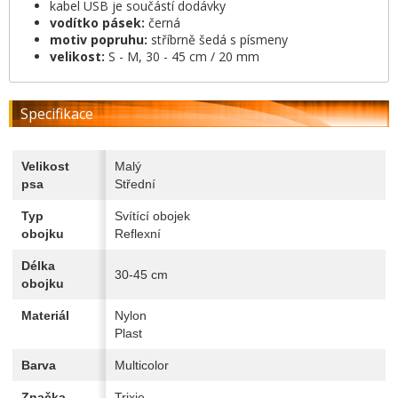
kabel USB je součástí dodávky
vodítko pásek:
černá
motiv popruhu:
stříbrně šedá s písmeny
velikost:
S - M, 30 - 45 cm / 20 mm
Specifikace
Velikost
Malý
psa
Střední
Typ
Svítící obojek
obojku
Reflexní
Délka
30-45 cm
obojku
Materiál
Nylon
Plast
Barva
Multicolor
Značka
Trixie