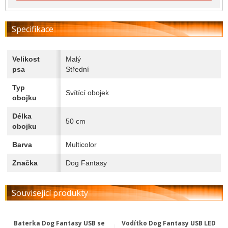
Specifikace
Velikost
Malý
psa
Střední
Typ
Svítící obojek
obojku
Délka
50 cm
obojku
Barva
Multicolor
Značka
Dog Fantasy
Související produkty
Baterka Dog Fantasy USB se
Vodítko Dog Fantasy USB LED