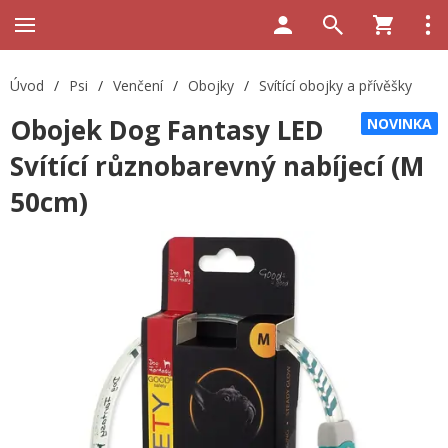
Úvod
/
Psi
/
Venčení
/
Obojky
/
Svítící obojky a přívěšky
Obojek Dog Fantasy LED
NOVINKA
Svítící různobarevný nabíjecí (M
50cm)