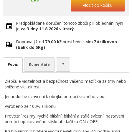
Vložit do košíku
Předpokládané doručení tohoto zboží při objednání nyní
je
za 3 dny
11.8.2026
v
úterý
Doprava již od
79.00 Kč
prostřednictvím
Zásilkovna
(balík do 5Kg)
Popis
Komentáře
?
Zlepšuje viditelnost a bezpečnost vašeho mazlíčka za tmy nebo
snížené viditelnosti.
Jednoduché uchycení k obojku pomocí suchého zipu.
Vyrobeno ze 100% silikonu.
Provozní režimy: rychlé blikání, blikání a stálé svícení, nastavení
pomocí opakovaného stisknutí tlačítka ON / OFF .
Při blikajícím osvětlení vydrží návlek přibližně 3,5 hodiny a při