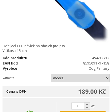
Dobíjecí LED návlek na obojek pro psy.
Velikost: 15 cm.
Kód produktu
454-12712
EAN kód
8595091797158
Výrobce
Dog Fantasy
Varianta
189.00 Kč
Cena s DPH
ks
2 ks