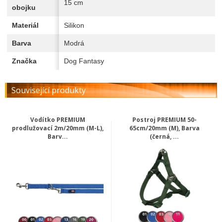
15 cm
obojku
Materiál
Silikon
Barva
Modrá
Značka
Dog Fantasy
Související produkty
Vodítko PREMIUM
Postroj PREMIUM 50-
prodlužovací 2m/20mm (M-L),
65cm/20mm (M), Barva
Barv...
(černá, ...