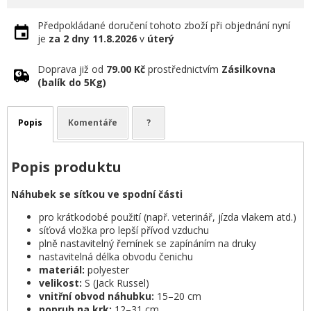
Předpokládané doručení tohoto zboží při objednání nyní
je
za 2 dny
11.8.2026
v
úterý
Doprava již od
79.00 Kč
prostřednictvím
Zásilkovna
(balík do 5Kg)
Popis
Komentáře
?
Popis produktu
Náhubek se síťkou ve spodní části
pro krátkodobé použití (např. veterinář, jízda vlakem atd.)
síťová vložka pro lepší přívod vzduchu
plně nastavitelný řemínek se zapínáním na druky
nastavitelná délka obvodu čenichu
materiál:
polyester
velikost:
S (Jack Russel)
vnitřní obvod náhubku:
15–20 cm
popruh na krk:
12–31 cm