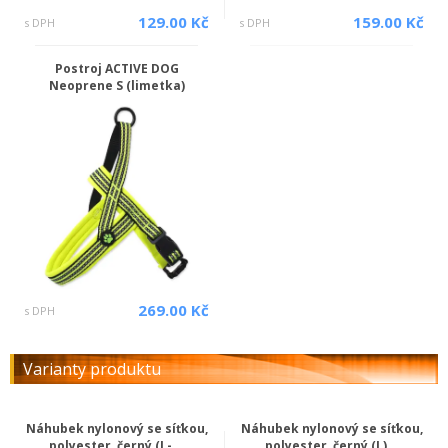
129.00 Kč
159.00 Kč
s DPH
s DPH
Postroj ACTIVE DOG
Neoprene S (limetka)
269.00 Kč
s DPH
Varianty produktu
Náhubek nylonový se síťkou,
Náhubek nylonový se síťkou,
polyester, černý (L-...
polyester, černý (L)...