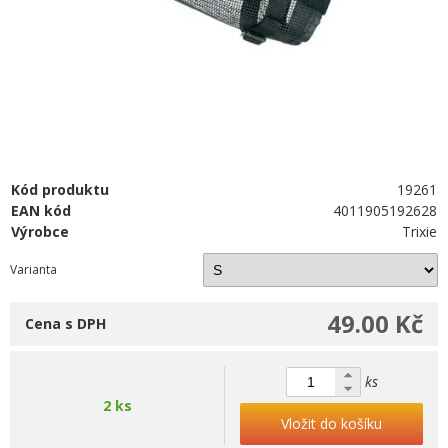
Kód produktu
19261
EAN kód
4011905192628
Výrobce
Trixie
Varianta
49.00 Kč
Cena s DPH
ks
2 ks
Vložit do košíku