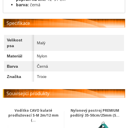
barva:
černá
Specifikace
Velikost
Malý
psa
Materiál
Nylon
Barva
Černá
Značka
Trixie
Související produkty
Vodítko CAVO kulaté
Nylonový postroj PREMIUM
prodlužovací S-M 2m/12 mm
podšitý 35-50cm/25mm (S...
(...