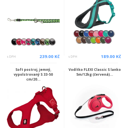
239.00 Kč
189.00 Kč
s DPH
s DPH
Soft postroj, jemný,
Vodítko FLEXI Classic S lanko
vypolstrovaný S 33-50
5m/12kg (červená)...
cm/20...