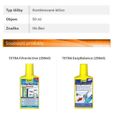
Typ léčby
Kombinované léčivo
Objem
50 ml
Značka
Hü-Ben
Související produkty
TETRA FilterActive (250ml)
TETRA EasyBalance (250ml)