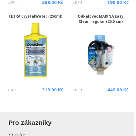
289.00 Kč
199.00 Kč
s DPH
s DPH
TETRA CrystalWater (250ml)
Odkalovač MARINA Easy
Clean regular (25,5 cm)
319.00 Kč
449.00 Kč
s DPH
s DPH
Pro zákazníky
O nás