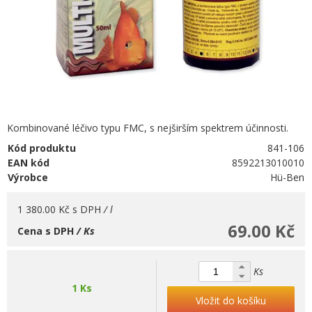
Kombinované léčivo typu FMC, s nejširším spektrem účinnosti.
Kód produktu
841-106
EAN kód
8592213010010
Výrobce
Hü-Ben
1 380.00 Kč
s DPH
/ l
69.00 Kč
Cena s DPH
/ Ks
Ks
1 Ks
Vložit do košíku