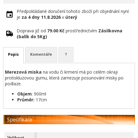
Předpokládané doručení tohoto zboží při objednání nyní
je
za 4 dny
11.8.2026
v
úterý
Doprava již od
79.00 Kč
prostřednictvím
Zásilkovna
(balík do 5Kg)
Popis
Komentáře
?
Merezová miska
na vodu či krmení má po celém okraji
protiskluzovou gumu, která zamezuje posunování misky po
podlaze.
Objem
: 900ml
Průměr:
17cm
Specifikace
Velikost