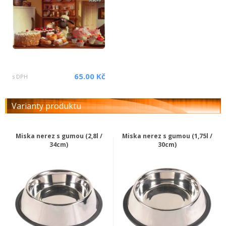
65.00 Kč
s DPH
Varianty produktu
Miska nerez s gumou (2,8l /
Miska nerez s gumou (1,75l /
34cm)
30cm)