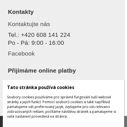
Kontakty
Kontaktujte nás
Tel.: +420 608 141 224
Po - Pá: 9:00 - 16:00
Facebook
Přijímáme online platby
Tato stránka používá cookies
Soubory cookies používáme pro správné fungování naší webové
stránky a jejích funkcí. Pomocí souborů cookies si také například
pamatujeme váš preferovaný jazyk, zvyšujeme pro vás relevanci
zobrazovaných reklam, počítáme návštěvu stránek a pamatujeme si
Děkujeme za důvěru
vaše nastavení provedená na stránce.
Tato stránka používá soubory cookies, které nám