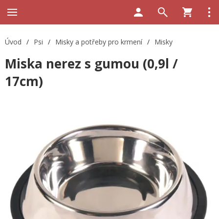
Úvod
/
Psi
/
Misky a potřeby pro krmení
/
Misky
Miska nerez s gumou (0,9l /
17cm)