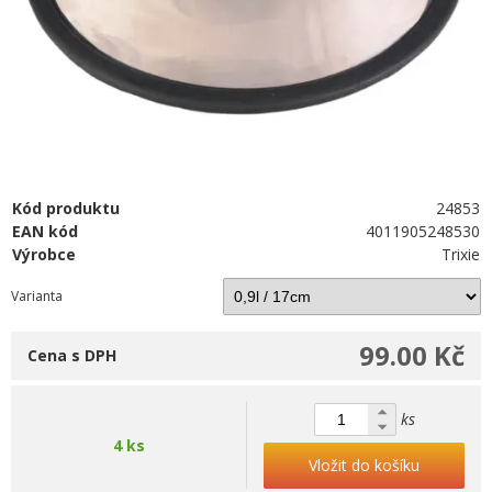
Kód produktu
24853
EAN kód
4011905248530
Výrobce
Trixie
Varianta
99.00 Kč
Cena s DPH
ks
4 ks
Vložit do košíku