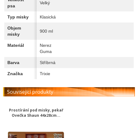
Velký
psa
Typ misky
Klasická
Objem
900 ml
misky
Materiál
Nerez
Guma
Barva
Stříbrná
Značka
Trixie
Související produkty
Prostírání pod misky, pekař
Ovečka Shaun 44x28cm...