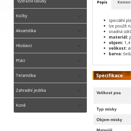
Výstražné tabulky
Popis
Komen
Kočky
speciální p
lze použít n
Akvaristika
snadná údrž
materiál:
p
objem:
1,4 
Hlodavci
velikost:
ø
barva:
šedá
Ptáci
Specifikace
Teraristika
Zahradní jezírka
Velikost psa
Koně
Typ misky
Objem misky
Materiál