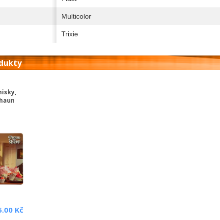
Multicolor
Trixie
odukty
misky,
Shaun
5.00 Kč