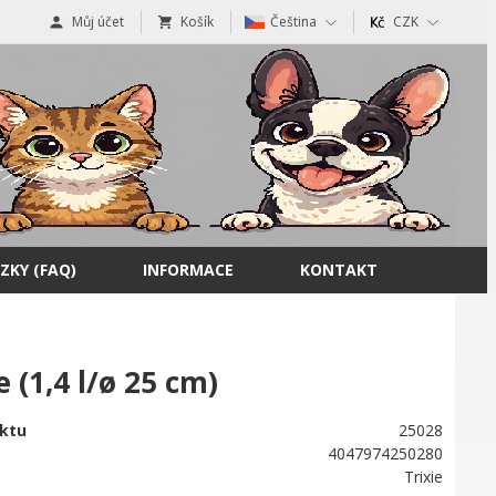
Můj účet
Košík
Čeština
CZK
ZKY (FAQ)
INFORMACE
KONTAKT
(1,4 l/ø 25 cm)
ktu
25028
4047974250280
Trixie