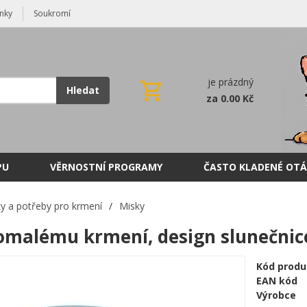
nky
Soukromí
je prázdný
Hledat
za 0.00 Kč
PU
VĚRNOSTNÍ PROGRAMY
ČASTO KLADENÉ OTÁ
y a potřeby pro krmení
/
Misky
omalému krmení, design slunečnice 
Kód produ
EAN kód
Výrobce