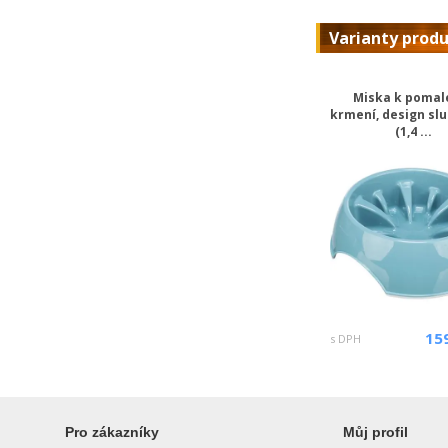
Varianty prod
Miska k poma
krmení, design sl
(1,4 ...
15
s DPH
Pro zákazníky
Můj profil