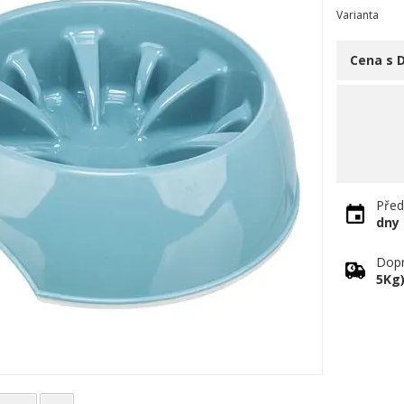
Varianta
Cena s 
Před
dny
Dopr
5Kg