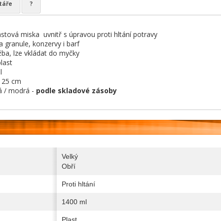
táře
?
lastová miska uvnitř s úpravou proti hltání potravy
a granule, konzervy i barf
ba, lze vkládat do myčky
last
l
 25 cm
 / modrá -
podle skladové zásoby
Velký
Obří
Proti hltání
1400 ml
Plast