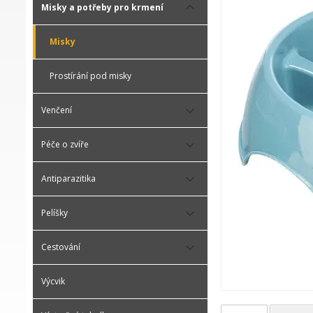
Misky a potřeby pro krmení
Misky
Prostírání pod misky
Venčení
Péče o zvíře
Antiparazitika
Pelíšky
Cestování
Výcvik