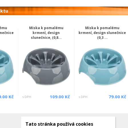
uktu
lému
Miska k pomalému
Miska k pomalému
unečnice
krmení, design
krmení, design slunečnice
slunečnice, (0,8...
(0,3 ...
9.00 Kč
109.00 Kč
79.00 Kč
s DPH
s DPH
Tato stránka používá cookies
Kontakty