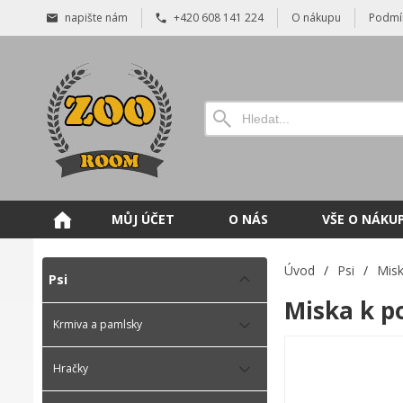
napište nám
+420 608 141 224
O nákupu
Podmí
MŮJ ÚČET
O NÁS
VŠE O NÁKU
Úvod
/
Psi
/
Misk
Psi
Miska k p
Krmiva a pamlsky
Hračky