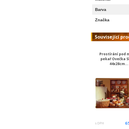
Barva
Značka
Související pr
Prostírání pod 
pekař Ovečka 
44x28cm...
6
s DPH