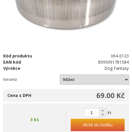
Kód produktu
064-0123
EAN kód
8595091781584
Výrobce
Dog Fantasy
Varianta
69.00 Kč
Cena s DPH
ks
3 ks
Vložit do košíku