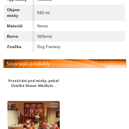
Objem
940 ml
misky
Materiál
Nerez
Barva
Stříbrná
Značka
Dog Fantasy
Související produkty
Prostírání pod misky, pekař
Ovečka Shaun 44x28cm...