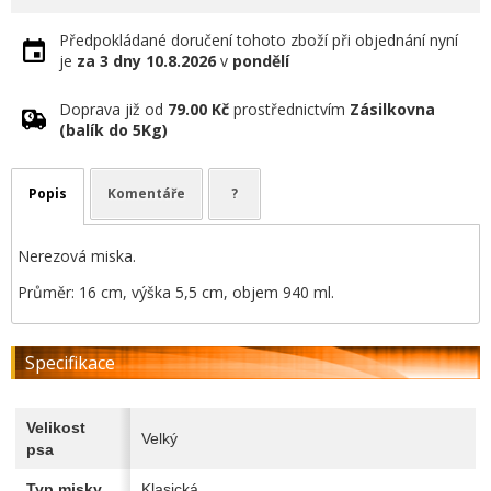
Předpokládané doručení tohoto zboží při objednání nyní
je
za 3 dny
10.8.2026
v
pondělí
Doprava již od
79.00 Kč
prostřednictvím
Zásilkovna
(balík do 5Kg)
Popis
Komentáře
?
Nerezová miska.
Průměr: 16 cm, výška 5,5 cm, objem 940 ml.
Specifikace
Velikost
Velký
psa
Typ misky
Klasická