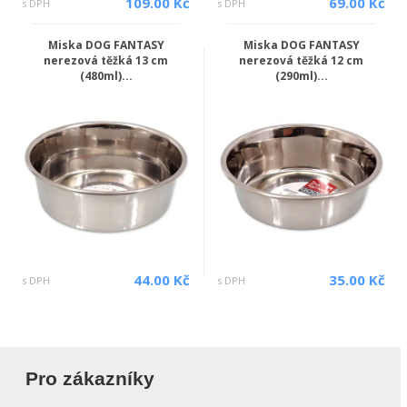
109.00 Kč
69.00 Kč
s DPH
s DPH
Miska DOG FANTASY
Miska DOG FANTASY
nerezová těžká 13 cm
nerezová těžká 12 cm
(480ml)...
(290ml)...
44.00 Kč
35.00 Kč
s DPH
s DPH
Pro zákazníky