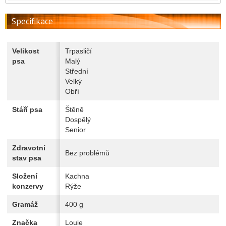
Specifikace
Velikost
Trpasličí
psa
Malý
Střední
Velký
Obří
Stáří psa
Štěně
Dospělý
Senior
Zdravotní
Bez problémů
stav psa
Složení
Kachna
konzervy
Rýže
Gramáž
400 g
Značka
Louie