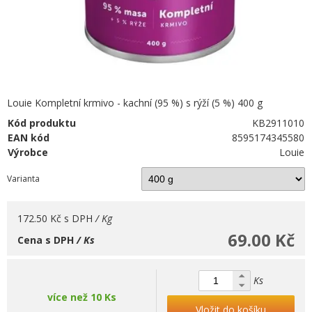
Louie Kompletní krmivo - kachní (95 %) s rýží (5 %) 400 g
Kód produktu
KB2911010
EAN kód
8595174345580
Výrobce
Louie
Varianta
172.50 Kč
s DPH
/ Kg
69.00 Kč
Cena s DPH
/ Ks
Ks
více než 10 Ks
Vložit do košíku