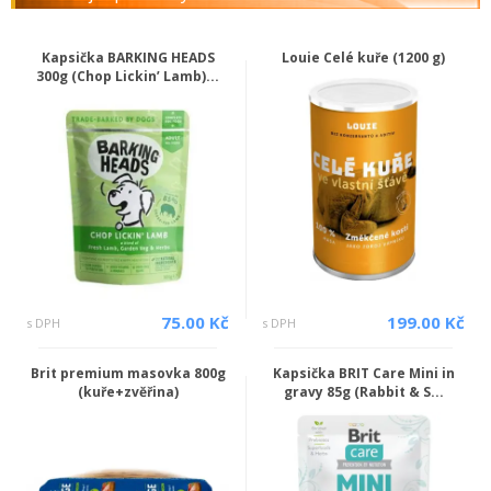
Kapsička BARKING HEADS
Louie Celé kuře (1200 g)
300g (Chop Lickin’ Lamb)...
75.00 Kč
199.00 Kč
s DPH
s DPH
Brit premium masovka 800g
Kapsička BRIT Care Mini in
(kuře+zvěřina)
gravy 85g (Rabbit & S...