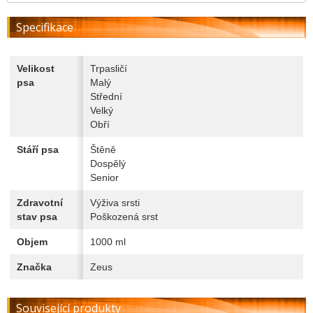
Specifikace
Velikost
Trpasličí
psa
Malý
Střední
Velký
Obří
Stáří psa
Štěně
Dospělý
Senior
Zdravotní
Výživa srsti
stav psa
Poškozená srst
Objem
1000 ml
Značka
Zeus
Související produkty