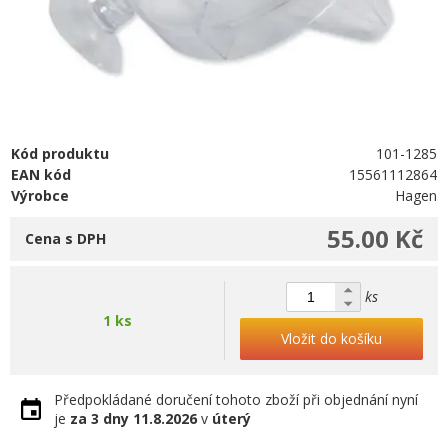
Kód produktu
101-1285
EAN kód
15561112864
Výrobce
Hagen
55.00 Kč
Cena s DPH
ks
1 ks
Vložit do košíku
Předpokládané doručení tohoto zboží při objednání nyní
je
za 3 dny
11.8.2026
v
úterý