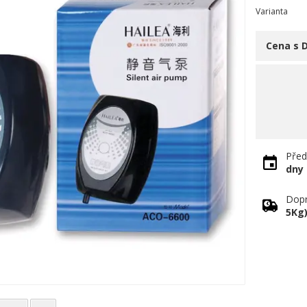
Varianta
Cena s 
Před
dny
Dopr
5Kg