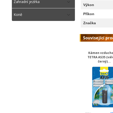
Zahradní jezírka
Výkon
Příkon
Koně
Značka
Související pr
Kámen vzducho
TETRA AS35 (vále
černý)...