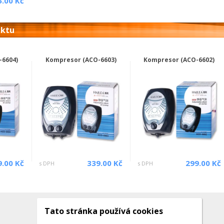
5.00 Kč
uktu
-6604)
Kompresor (ACO-6603)
Kompresor (ACO-6602)
9.00 Kč
339.00 Kč
299.00 Kč
s DPH
s DPH
Tato stránka používá cookies
Kontakty