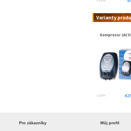
4
s DPH
Varianty prod
Kompresor (ACO
42
s DPH
Pro zákazníky
Můj profil