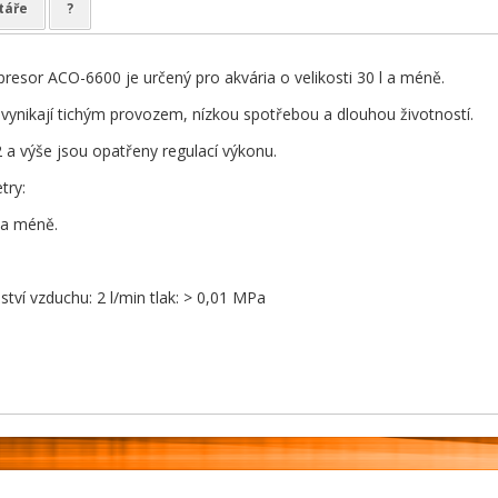
táře
?
esor ACO-6600 je určený pro akvária o velikosti 30 l a méně.
ynikají tichým provozem, nízkou spotřebou a dlouhou životností.
a výše jsou opatřeny regulací výkonu.
try:
l a méně.
ví vzduchu: 2 l/min tlak: > 0,01 MPa
1