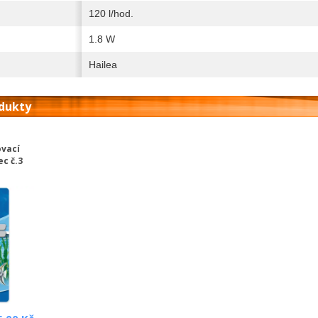
120 l/hod.
1.8 W
Hailea
odukty
vací
c č.3