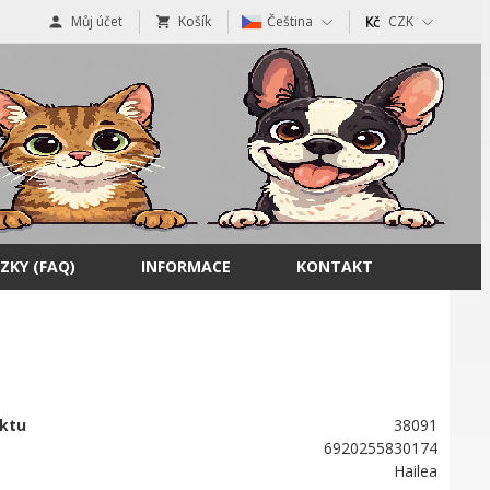
Můj účet
Košík
Čeština
CZK
ZKY (FAQ)
INFORMACE
KONTAKT
ktu
38091
6920255830174
Hailea