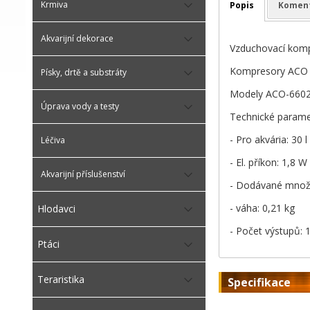
Krmiva
Popis
Komen
Akvarijní dekorace
Vzduchovací kompr
Kompresory ACO v
Písky, drtě a substráty
Modely ACO-6602 
Úprava vody a testy
Technické parame
- Pro akvária: 30 
Léčiva
- El. příkon: 1,8 W
Akvarijní příslušenství
- Dodávané množst
- váha: 0,21 kg
Hlodavci
- Počet výstupů: 
Ptáci
Teraristika
Specifikace