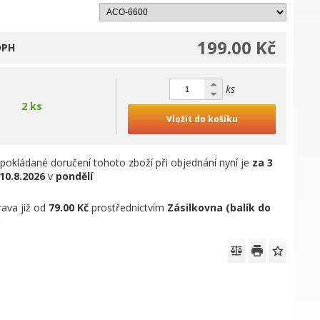
199.00 Kč
DPH
ks
2 ks
Vložit do košíku
pokládané doručení tohoto zboží při objednání nyní je
za 3
10.8.2026
v
pondělí
ava již od
79.00 Kč
prostřednictvím
Zásilkovna (balík do
)