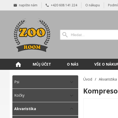
napište nám
+420 608 141 224
O nákupu
Podmí
MŮJ ÚČET
O NÁS
VŠE O NÁKU
Úvod
/
Akvaristika
Psi
Kompresor
Kočky
Akvaristika