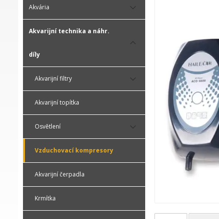
Akvária
Akvarijní technika a náhr.
díly
Akvarijní filtry
Akvarijní topítka
Osvětlení
Vzduchovací kompresory
Akvarijní čerpadla
Krmítka