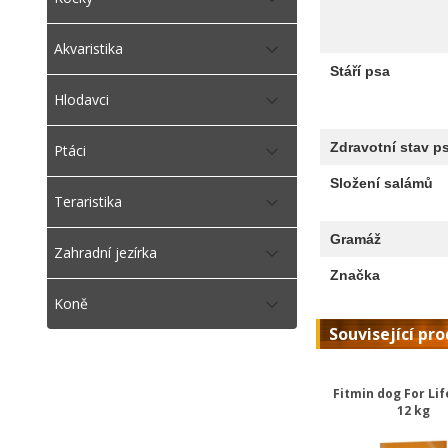
Akvaristika
Stáří psa
Hlodavci
Zdravotní stav p
Ptáci
Složení salámů
Teraristika
Gramáž
Zahradní jezírka
Značka
Koně
Související pr
Fitmin dog For Lif
12 kg