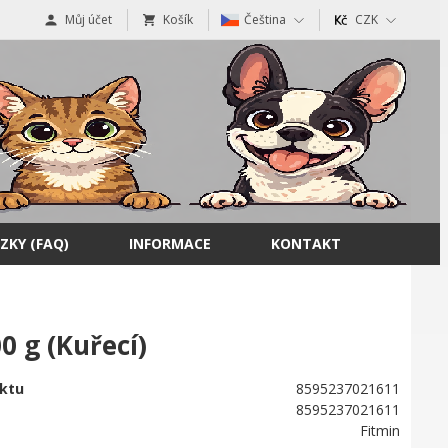
Můj účet
Košík
Čeština
CZK
ZKY (FAQ)
INFORMACE
KONTAKT
0 g (Kuřecí)
ktu
8595237021611
8595237021611
Fitmin