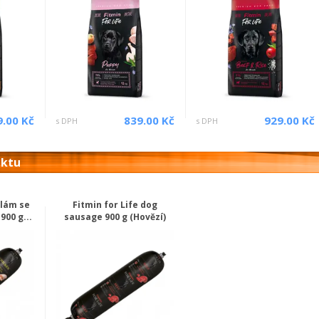
9.00 Kč
839.00 Kč
929.00 Kč
s DPH
s DPH
uktu
alám se
Fitmin for Life dog
900 g...
sausage 900 g (Hovězí)