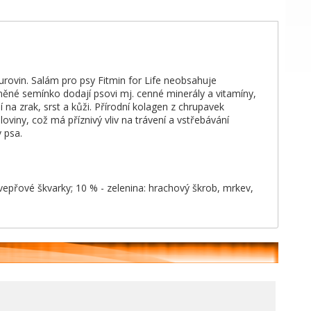
surovin. Salám pro psy Fitmin for Life neobsahuje
lněné semínko dodají psovi mj. cenné minerály a vitamíny,
na zrak, srst a kůži. Přírodní kolagen z chrupavek
loviny, což má příznivý vliv na trávení a vstřebávání
 psa.
vepřové škvarky; 10 % - zelenina: hrachový škrob, mrkev,