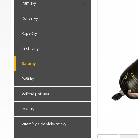
Pamlsky
Konzervy
Kapsičky
Těstoviny
Salámy
Paštiky
Vařená potrava
Jogurty
Vitamíny a doplňky stravy