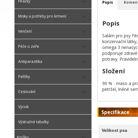
Hračky
Popis
Komen
Misky a potřeby pro krmení
Popis
Venčení
Salám pro psy Fitm
konzervační látky
Péče o zvíře
omega 3 nenasycen
podporuje zdravé k
potravy. Pravideln
Antiparazitika
Složení
Pelíšky
90 % - maso a pro
petržel, lněné se
Cestování
Výcvik
Specifikace
Výstražné tabulky
Velikost psa
Kočky