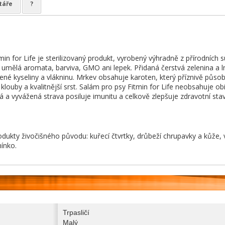
táře
?
in for Life je sterilizovaný produkt, vyrobený výhradně z přírodních 
, umělá aromata, barviva, GMO ani lepek. Přidaná čerstvá zelenina a 
é kyseliny a vlákninu. Mrkev obsahuje karoten, který příznivě působí 
louby a kvalitnější srst. Salám pro psy Fitmin for Life neobsahuje obi
á a vyvážená strava posiluje imunitu a celkově zlepšuje zdravotní stav
dukty živočišného původu: kuřecí čtvrtky, drůbeží chrupavky a kůže, 
mínko.
Trpasličí
Malý