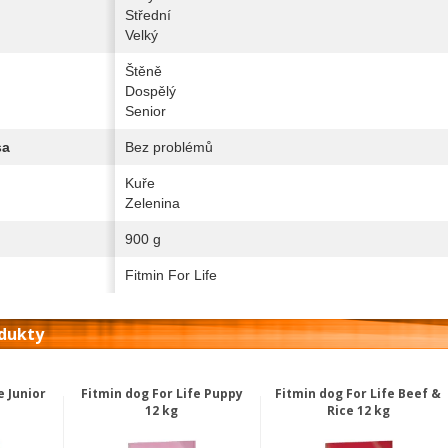
Střední
Velký
Štěně
Dospělý
Senior
sa
Bez problémů
Kuře
Zelenina
900 g
Fitmin For Life
odukty
e Junior
Fitmin dog For Life Puppy
Fitmin dog For Life Beef &
12 kg
Rice 12 kg