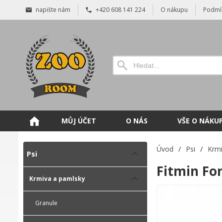
napište nám
+420 608 141 224
O nákupu
Podmí
MŮJ ÚČET
O NÁS
VŠE O NÁKU
Úvod
/
Psi
/
Krmi
Psi
Fitmin For
Krmiva a pamlsky
Granule