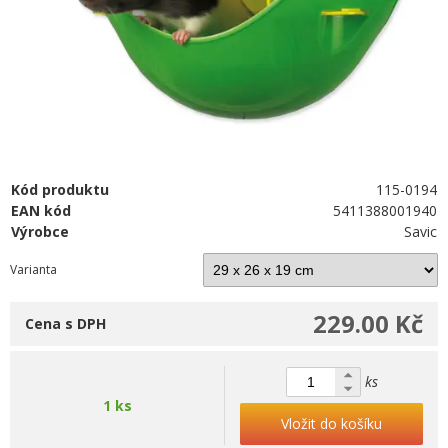
Kód produktu
115-0194
EAN kód
5411388001940
Výrobce
Savic
Varianta
229.00 Kč
Cena s DPH
ks
1 ks
Vložit do košíku