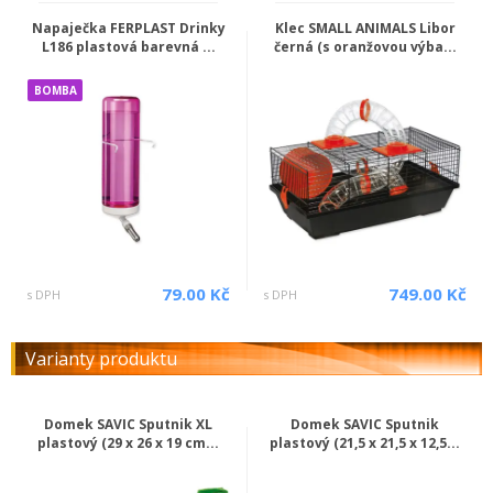
Napaječka FERPLAST Drinky
Klec SMALL ANIMALS Libor
L186 plastová barevná ...
černá (s oranžovou výba...
BOMBA
79.00 Kč
749.00 Kč
s DPH
s DPH
Varianty produktu
Domek SAVIC Sputnik XL
Domek SAVIC Sputnik
plastový (29 x 26 x 19 cm...
plastový (21,5 x 21,5 x 12,5...