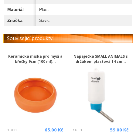
Materiál
Plast
Značka
Savic
Související produkty
Keramická miska pro myši a
Napaječka SMALL ANIMALS s
křečky 9cm (100 ml)...
držákem plastová 14 cm...
65.00 Kč
59.00 Kč
s DPH
s DPH