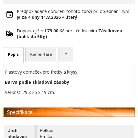
Předpokládané doručení tohoto zboží při objednání nyní
je
za 4 dny
11.8.2026
v
úterý
Doprava již od
79.00 Kč
prostřednictvím
Zásilkovna
(balík do 5Kg)
Popis
Komentáře
?
Plastový domeček pro fretky a krysy.
Barva podle skladové zásoby
Velikost: 29 x 26 x 19 cm.
Specifikace
Druh
Potkan
hlodavce
Fretka