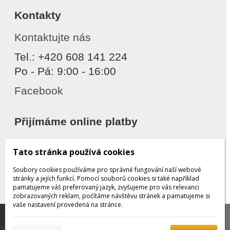
Kontakty
Kontaktujte nás
Tel.: +420 608 141 224
Po - Pá: 9:00 - 16:00
Facebook
Přijímáme online platby
Tato stránka používá cookies
Soubory cookies používáme pro správné fungování naší webové
stránky a jejích funkcí. Pomocí souborů cookies si také například
pamatujeme váš preferovaný jazyk, zvyšujeme pro vás relevanci
zobrazovaných reklam, počítáme návštěvu stránek a pamatujeme si
Děkujeme za důvěru
vaše nastavení provedená na stránce.
Tato stránka používá soubory cookies, které nám
pomáhají poskytovat služby. Používáním našich služeb
✖