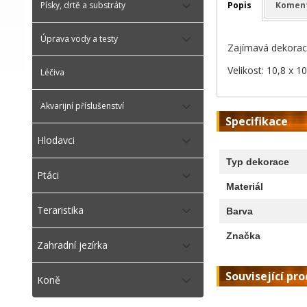
Popis
Komen
Písky, drtě a substráty
Úprava vody a testy
Zajímavá dekorace
Velikost: 10,8 x 1
Léčiva
Akvarijní příslušenství
Specifikace
Hlodavci
Typ dekorace
Ptáci
Materiál
Teraristika
Barva
Značka
Zahradní jezírka
Související pr
Koně