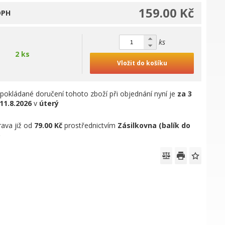
159.00 Kč
DPH
ks
2 ks
Vložit do košíku
pokládané doručení tohoto zboží při objednání nyní je
za 3
11.8.2026
v
úterý
ava již od
79.00 Kč
prostřednictvím
Zásilkovna (balík do
)