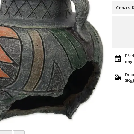
Cena s 
Před
dny
Dopr
5Kg