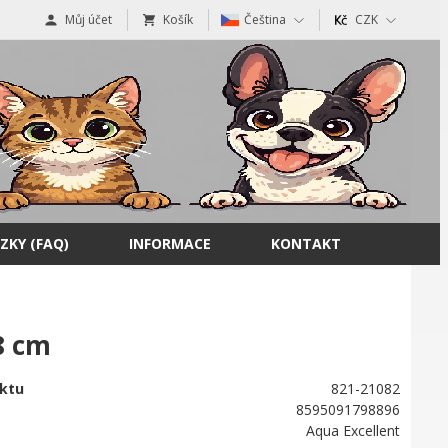
Můj účet
Košík
Čeština
CZK
ZKY (FAQ)
INFORMACE
KONTAKT
8 cm
ktu
821-21082
8595091798896
Aqua Excellent