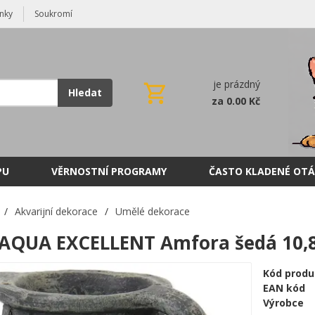
nky
Soukromí
je prázdný
Hledat
za 0.00 Kč
PU
VĚRNOSTNÍ PROGRAMY
ČASTO KLADENÉ OTÁ
/
Akvarijní dekorace
/
Umělé dekorace
AQUA EXCELLENT Amfora šedá 10,
Kód produ
EAN kód
Výrobce