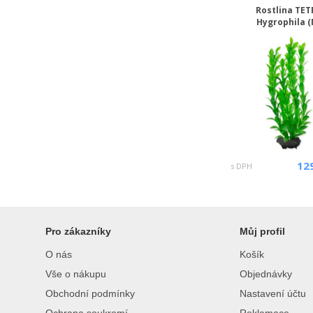
Rostlina TET
Hygrophila (
12
s DPH
Pro zákazníky
Můj profil
O nás
Košík
Vše o nákupu
Objednávky
Obchodní podmínky
Nastavení účtu