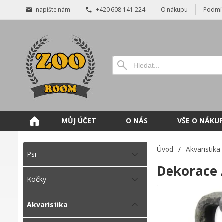
napište nám
+420 608 141 224
O nákupu
Podmí
MŮJ ÚČET
O NÁS
VŠE O NÁKU
Úvod
/
Akvaristika
Psi
Dekorace 
Kočky
Akvaristika