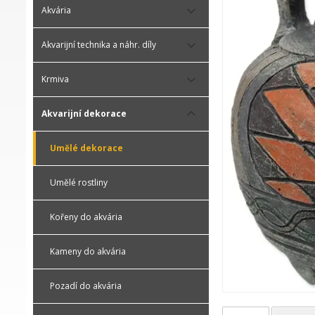
Akvária
Akvarijní technika a náhr. díly
Krmiva
Akvarijní dekorace
Umělé dekorace
Umělé rostliny
Kořeny do akvária
Kameny do akvária
Pozadí do akvária