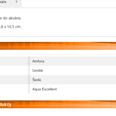
táře
?
 do akvária.
0,8 x 10,5 cm.
Amfora
Umělé
Šedá
Aqua Excellent
odukty