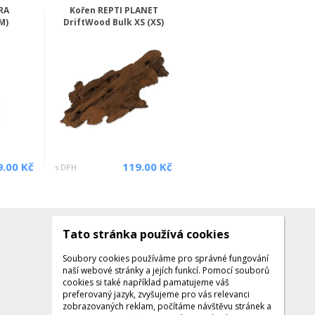
RA
Kořen REPTI PLANET
M)
DriftWood Bulk XS (XS)
9.00 Kč
119.00 Kč
s DPH
Tato stránka používá cookies
Kontakty
Kontaktujte nás
Soubory cookies používáme pro správné fungování
naší webové stránky a jejích funkcí. Pomocí souborů
Tel.: +420 608 141 224
cookies si také například pamatujeme váš
preferovaný jazyk, zvyšujeme pro vás relevanci
Po - Pá: 9:00 - 16:00
zobrazovaných reklam, počítáme návštěvu stránek a