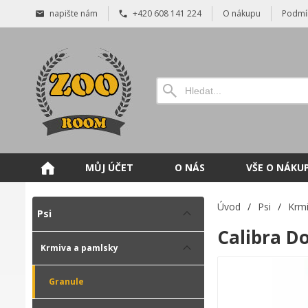
napište nám
+420 608 141 224
O nákupu
Podmí
MŮJ ÚČET
O NÁS
VŠE O NÁKU
Úvod
/
Psi
/
Krmi
Psi
Calibra D
Krmiva a pamlsky
Granule