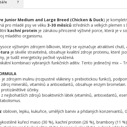
táře
?
ve Junior Medium and Large Breed (Chicken & Duck
) je komplet
ená pro mladé psy ve věku
3-30 měsíců
středních a velkých plemen s
itní
kachní protein
je zárukou přirozeně výživné porce, která je v s
ývoj mladého organismu.
soce výživným zdrojem bílkovin, který se vyznačuje atraktivní chutí, a 
ptura
je skvěle stravitelná, obsahuje kvalitní zdroje proteinu, které 
ny, je tudíž energeticky pečlivě vyvážená.
kátní kombinaci vybraných funkčních aditiv. Tento jedinečný mix – Trip
FORMULA
 je zdrojem inulinu (rozpustné vlákniny s prebiotickou funkcí), podpor
 zdroj minerálů, vitamínů a antioxidantů, obsahuje enzym bromelain.
 protizánětlivé účinky.
z nejbohatších zdrojů bioaktivních látek (vitamínů, antioxidantů, esen
etabolismus.
ez
obilovin, lepku, kukuřice, umělých barviv a přidaných konzervantů,
vykostěné kuřecí maso (30 %), kachní protein (26 %), brambory (11 %),