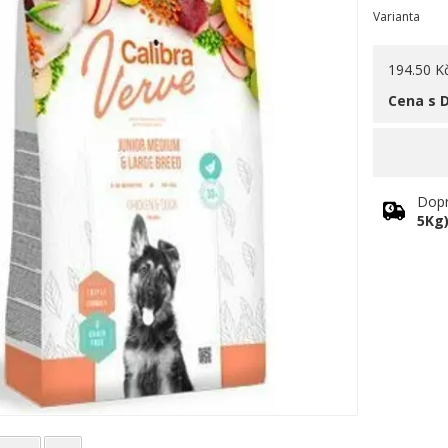
Varianta
194.50 K
Cena s 
Dopr
5Kg