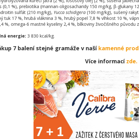
 hydrolyzovaná kuřecí játra (2 %), lososový olej (2 %), sušená jablečn
 (0,1 %), prebiotika (mannan-oligosacharidy 150 mg/kg, β-glukany 1
droitin sulfát (210 mg/kg),
Yucca
schidigera
(100 mg/kg), sušený rakyt
bý tuk 17 %, hrubá vláknina 3 %, hrubý popel 7,8 % vlhkost 10 %, vápn
,4 %, omega-6 mastné kyseliny 2,4 %, bílkoviny živočišného původu z
lná
energie:
3 830 kcal/kg.
ákup 7 balení stejné gramáže v naší
kamenné prod
Více informací
zde.