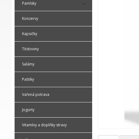
Pamlsky
Konzervy
Kapsičky
Těstoviny
Salámy
Paštiky
Vařená potrava
Jogurty
Vitamíny a doplňky stravy