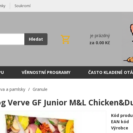
nky
Soukromí
je prázdný
Hledat
za 0.00 Kč
PU
VĚRNOSTNÍ PROGRAMY
ČASTO KLADENÉ OTÁ
va a pamlsky
/
Granule
og Verve GF Junior M&L Chicken&Du
Kód produ
EAN kód
Výrobce