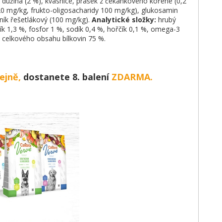
á dužina (2 %), kvasnice, prášek z čekankového kořene (0,2
20 mg/kg, frukto-oligosacharidy 100 mg/kg), glukosamin
ník řešetlákový (100 mg/kg).
Analytické složky:
hrubý
ík 1,3 %, fosfor 1 %, sodík 0,4 %, hořčík 0,1 %, omega-3
 celkového obsahu bílkovin 75 %.
ejně,
dostanete 8. balení
ZDARMA.