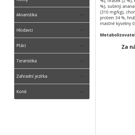
%), hrášek (2 %),
%), sušený ananas
(310 mg/kg), chon
Akvaristika
protein 34 %, hru
mastné kyseliny 0
Hlodavci
Metabolizovate
Ptáci
Za n
Teraristika
Zahradní jezírka
Koně