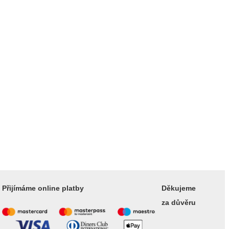
Přijímáme online platby
Děkujeme
za důvěru