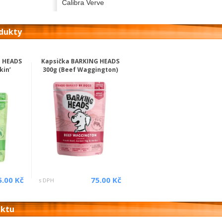
Calibra Verve
odukty
G HEADS
Kapsička BARKING HEADS
kin’
300g (Beef Waggington)
5.00 Kč
75.00 Kč
s DPH
uktu