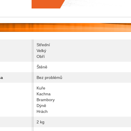
Střední
Velký
Obří
Štěně
sa
Bez problémů
Kuře
Kachna
Brambory
Dýně
Hrách
2 kg