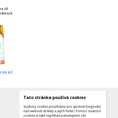
ve GF
en&Duck
9.00 Kč
Tato stránka používá cookies
Kontakty
Kontaktujte nás
Soubory cookies používáme pro správné fungování
naší webové stránky a jejích funkcí. Pomocí souborů
Tel.: +420 608 141 224
cookies si také například pamatujeme váš