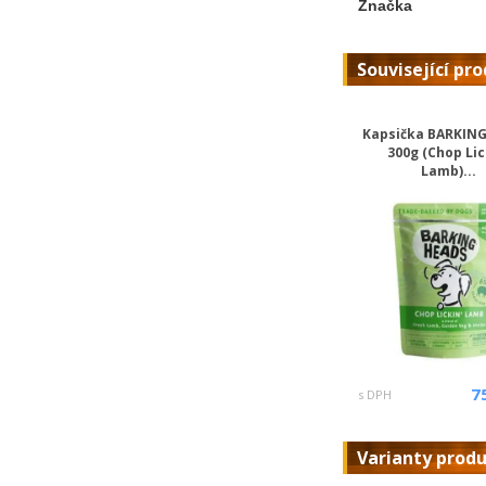
Značka
Související pr
Kapsička BARKIN
300g (Chop Lic
Lamb)...
7
s DPH
Varianty prod