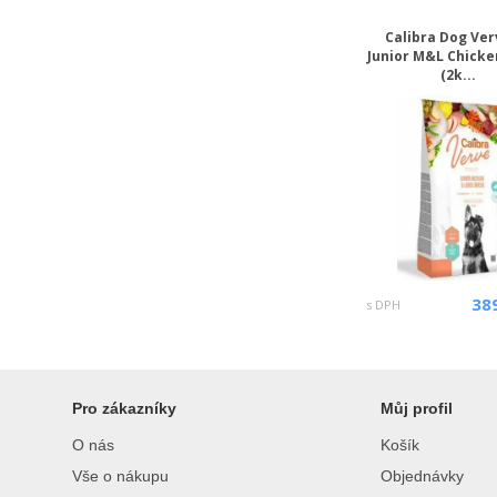
Calibra Dog Ver
Junior M&L Chick
(2k...
38
s DPH
Pro zákazníky
Můj profil
O nás
Košík
Vše o nákupu
Objednávky