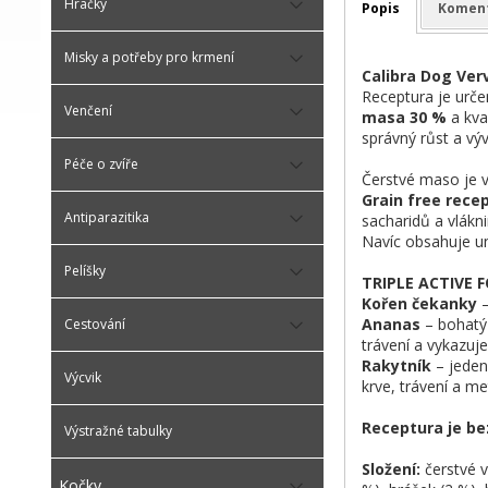
Hračky
Popis
Komen
Misky a potřeby pro krmení
Calibra Dog Ver
Receptura je urč
Venčení
masa 30 %
a kval
správný růst a v
Péče o zvíře
Čerstvé maso je vy
Grain free rece
Antiparazitika
sacharidů a vlákni
Navíc obsahuje uni
Pelíšky
TRIPLE ACTIVE 
Kořen čekanky
–
Ananas
– bohatý
Cestování
trávení a vykazuje
Rakytník
– jeden 
Výcvik
krve, trávení a m
Receptura je b
Výstražné tabulky
Složení:
čerstvé 
Kočky