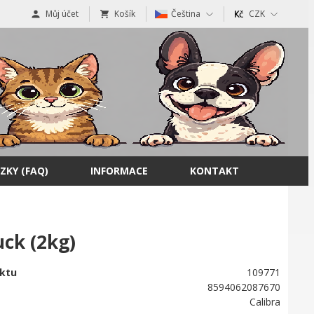
Můj účet
Košík
Čeština
CZK
ZKY (FAQ)
INFORMACE
KONTAKT
ck (2kg)
ktu
109771
8594062087670
Calibra