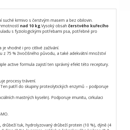
ní suché krmivo s čerstvým masem a bez obilovin.
 hmotností
nad 10 kg
.Vysoký obsah
čerstvého kuřecího
ouladu s fyziologickými potřebami psa, potřebné pro
je vhodné i pro citlivé zažívání.
jsou z 75 % živočišného původu, a také adekvátní množství
le active formula zajistí ten správný efekt této receptury.
uje procesy trávení.
 Ten patří do skupiny proteolytických enzymů – podporuje
ciálních mastných kyselin). Podporuje imunitu, cirkulaci
 GMO.
 drůbeží tuk, hydrolyzovaný drůbeží protein (10 %), dýně (4