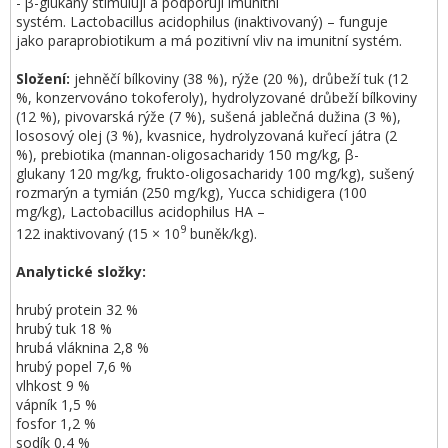
- β-glukany stimulují a podporují imunitní
systém. Lactobacillus acidophilus (inaktivovaný) – funguje
jako paraprobiotikum a má pozitivní vliv na imunitní systém.
Složení:
jehněčí bílkoviny (38 %), rýže (20 %), drůbeží tuk (12
%, konzervováno tokoferoly), hydrolyzované drůbeží bílkoviny
(12 %), pivovarská rýže (7 %), sušená jablečná dužina (3 %),
lososový olej (3 %), kvasnice, hydrolyzovaná kuřecí játra (2
%), prebiotika (mannan-oligosacharidy 150 mg/kg, β-
glukany 120 mg/kg, frukto-oligosacharidy 100 mg/kg), sušený
rozmarýn a tymián (250 mg/kg), Yucca schidigera (100
mg/kg), Lactobacillus acidophilus HA –
9
122 inaktivovaný (15 × 10
buněk/kg).
Analytické složky:
hrubý protein 32 %
hrubý tuk 18 %
hrubá vláknina 2,8 %
hrubý popel 7,6 %
vlhkost 9 %
vápník 1,5 %
fosfor 1,2 %
sodík 0,4 %