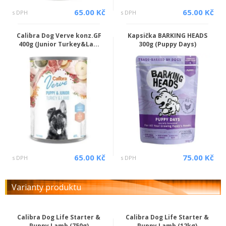
65.00 Kč
65.00 Kč
s DPH
s DPH
Calibra Dog Verve konz.GF
Kapsička BARKING HEADS
400g (Junior Turkey&La...
300g (Puppy Days)
65.00 Kč
75.00 Kč
s DPH
s DPH
Varianty produktu
Calibra Dog Life Starter &
Calibra Dog Life Starter &
Puppy Lamb (750g)
Puppy Lamb (12kg)