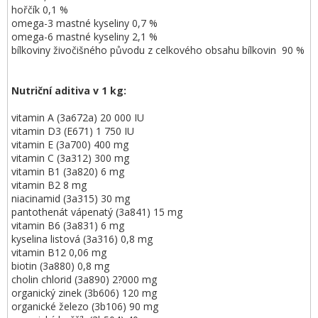
hořčík 0,1 %
omega-3 mastné kyseliny 0,7 %
omega-6 mastné kyseliny 2,1 %
bílkoviny živočišného původu z celkového obsahu bílkovin 90 %
Nutriční aditiva v 1 kg:
vitamin A (3a672a) 20 000 IU
vitamin D3 (E671) 1 750 IU
vitamin E (3a700) 400 mg
vitamin C (3a312) 300 mg
vitamin B1 (3a820) 6 mg
vitamin B2 8 mg
niacinamid (3a315) 30 mg
pantothenát vápenatý (3a841) 15 mg
vitamin B6 (3a831) 6 mg
kyselina listová (3a316) 0,8 mg
vitamin B12 0,06 mg
biotin (3a880) 0,8 mg
cholin chlorid (3a890) 2?000 mg
organický zinek (3b606) 120 mg
organické železo (3b106) 90 mg