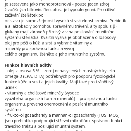
je sestavena jako monoproteinová - pouze jeden zdroj
živočišných bílkovin. Receptura je hypoalergenní. Pro citlivé
zažívání štěňátek po
odstavu je samozřejmostí vysoká stravitelnost krmiva. Prebiotik
a a laktobacily pomohou správnému trávení, a ty spolu s β-
glukany mají zároveň příznivý vliv na posilování imunitního
systému štěňátka. Kvalitní výživa je obohacena o lososový
olej pro péči o kůži a srst a vybrané vitaminy a
minerály pro správnou funkci a vývoj
celého organismu štěněte a jeho imunitního systému.
Funkce hlavních aditiv
- olej z lososa 3 % – zdroj nenasycených mastných kyselin
omega-3 (EPA, DHA) potřebných pro podporu fyziologické
funkce kůže a srsti a jejich kvality. Mají také protizánětlivý
účinek.
- vitaminy a chelátové minerály (vysoce
využitelná organická forma minerálů) – pro správnou funkci
organismu, prevenci onemocnění a posílení imunitního
systému.
- frukto-oligosacharidy a mannan-oligosacharidy (FOS, MOS)
jsou prebiotika podporující střevní mikroflóru, správnou funkci
trávicího traktu a posilující imunitní systém.