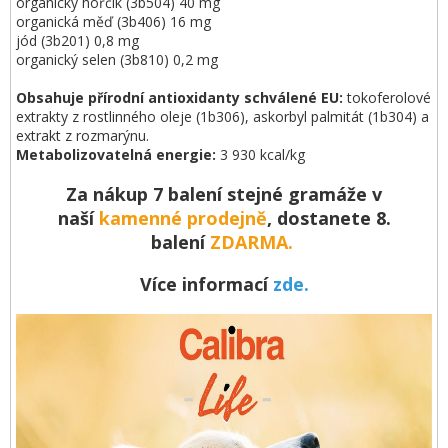
organický hořčík (3b504) 40 mg
organická měď (3b406) 16 mg
jód (3b201) 0,8 mg
organický selen (3b810) 0,2 mg
Obsahuje přírodní antioxidanty schválené EU:
tokoferolové
extrakty z rostlinného oleje (1b306), askorbyl palmitát (1b304) a
extrakt z rozmarýnu.
Metabolizovatelná energie:
3 930 kcal/kg
Za nákup 7 balení stejné gramáže v
naší
kamenné prodejně
,
dostanete 8.
balení
ZDARMA.
Více informací
zde.