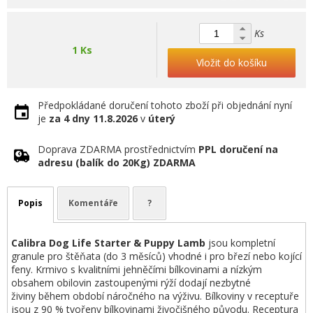
Ks
1 Ks
Vložit do košíku
Předpokládané doručení tohoto zboží při objednání nyní
je
za 4 dny
11.8.2026
v
úterý
Doprava ZDARMA prostřednictvím
PPL doručení na
adresu (balík do 20Kg) ZDARMA
Popis
Komentáře
?
Calibra Dog Life Starter & Puppy Lamb
jsou kompletní
granule pro štěňata (do 3 měsíců) vhodné i pro březí nebo kojící
feny. Krmivo s kvalitními jehněčími bílkovinami a nízkým
obsahem obilovin zastoupenými rýží dodají nezbytné
živiny během období náročného na výživu. Bílkoviny v receptuře
jsou z 90 % tvořeny bílkovinami živočišného původu. Receptura