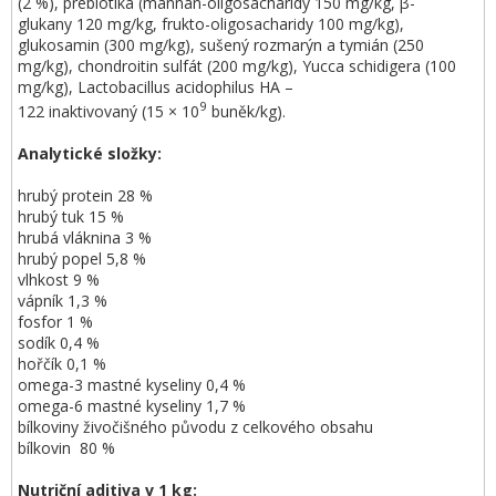
(2 %), prebiotika (mannan-oligosacharidy 150 mg/kg, β-
glukany 120 mg/kg, frukto-oligosacharidy 100 mg/kg),
glukosamin (300 mg/kg), sušený rozmarýn a tymián (250
mg/kg), chondroitin sulfát (200 mg/kg), Yucca schidigera (100
mg/kg), Lactobacillus acidophilus HA –
9
122 inaktivovaný (15 × 10
buněk/kg).
Analytické složky:
hrubý protein 28 %
hrubý tuk 15 %
hrubá vláknina 3 %
hrubý popel 5,8 %
vlhkost 9 %
vápník 1,3 %
fosfor 1 %
sodík 0,4 %
hořčík 0,1 %
omega-3 mastné kyseliny 0,4 %
omega-6 mastné kyseliny 1,7 %
bílkoviny živočišného původu z celkového obsahu
bílkovin 80 %
Nutriční aditiva v 1 kg: