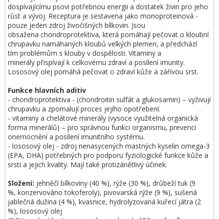
dospívajícímu psovi potřebnou energii a dostatek živin pro jeho
růst a vývoj. Receptura je sestavena jako monoproteinová -
pouze jeden zdroj živočišných bílkovin. Jsou
obsažena chondroprotektiva, která pomáhají pečovat o kloubní
chrupavku namáhaných kloubů velkých plemen, a předchází
tím problémům s klouby v dospělosti. Vitaminy a
minerály přispívají k celkovému zdraví a posílení imunity.
Lososový olej pomáhá pečovat o zdraví kůže a zářivou srst.
Funkce hlavních aditiv
- chondroprotektiva - (chondroitin sulfát a glukosamin) – vyživují
chrupavku a zpomalují proces jejího opotřebení.
- vitaminy a chelátové minerály (vysoce využitelná organická
forma minerálů) – pro správnou funkci organismu, prevenci
onemocnění a posílení imunitního systému.
- lososový olej - zdroj nenasycených mastných kyselin omega-3
(EPA, DHA) potřebných pro podporu fyziologické funkce kůže a
srsti a jejich kvality. Mají také protizánětlivý účinek.
Složení:
jehněčí bílkoviny (40 %), rýže (30 %), drůbeží tuk (9
%, konzervováno tokoferoly), pivovarská rýže (9 %), sušená
jablečná dužina (4 %), kvasnice, hydrolyzovaná kuřecí játra (2
%), lososový olej