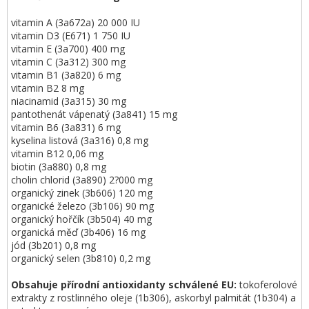
vitamin A (3a672a) 20 000 IU
vitamin D3 (E671) 1 750 IU
vitamin E (3a700) 400 mg
vitamin C (3a312) 300 mg
vitamin B1 (3a820) 6 mg
vitamin B2 8 mg
niacinamid (3a315) 30 mg
pantothenát vápenatý (3a841) 15 mg
vitamin B6 (3a831) 6 mg
kyselina listová (3a316) 0,8 mg
vitamin B12 0,06 mg
biotin (3a880) 0,8 mg
cholin chlorid (3a890) 2?000 mg
organický zinek (3b606) 120 mg
organické železo (3b106) 90 mg
organický hořčík (3b504) 40 mg
organická měď (3b406) 16 mg
jód (3b201) 0,8 mg
organický selen (3b810) 0,2 mg
Obsahuje přírodní antioxidanty schválené EU:
tokoferolové
extrakty z rostlinného oleje (1b306), askorbyl palmitát (1b304) a