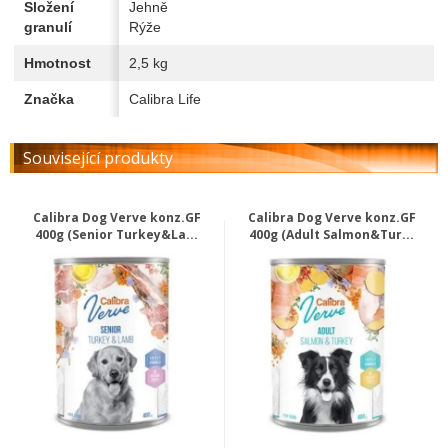
Složení
Jehně
granulí
Rýže
Hmotnost
2,5 kg
Značka
Calibra Life
Související produkty
Calibra Dog Verve konz.GF
Calibra Dog Verve konz.GF
400g (Senior Turkey&La...
400g (Adult Salmon&Tur...