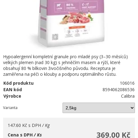
Hypoalergenní kompletní granule pro mladé psy (3–30 měsíců)
velkých plemen (nad 30 kg) s jehněčím masem a rýží, které
obsahují 80 % bílkovin živočišného původu. Receptura je
zaměřena na péči o klouby a podporu optimálního růstu.
Kód produktu
106016
EAN kód
8594062086536
Výrobce
Calibra
Varianta
147.60 Kč
s DPH
/ Kg
369.00 Kč
Cena s DPH
/ Ks