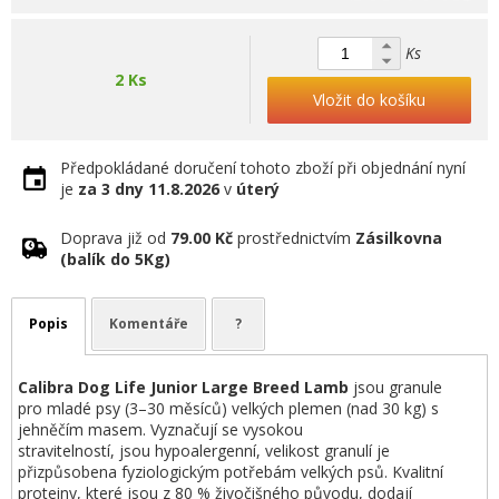
Ks
2 Ks
Vložit do košíku
Předpokládané doručení tohoto zboží při objednání nyní
je
za 3 dny
11.8.2026
v
úterý
Doprava již od
79.00 Kč
prostřednictvím
Zásilkovna
(balík do 5Kg)
Popis
Komentáře
?
Calibra Dog Life Junior Large Breed Lamb
jsou granule
pro mladé psy (3–30 měsíců) velkých plemen (nad 30 kg) s
jehněčím masem. Vyznačují se vysokou
stravitelností, jsou hypoalergenní, velikost granulí je
přizpůsobena fyziologickým potřebám velkých psů. Kvalitní
proteiny, které jsou z 80 % živočišného původu, dodají